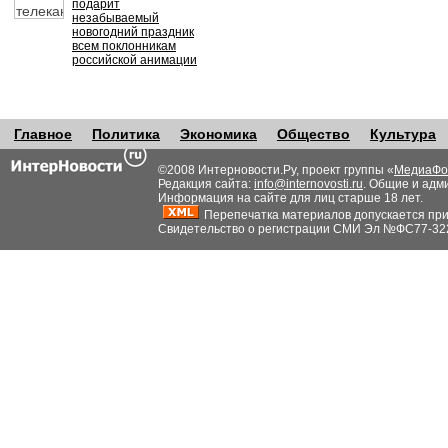
подарит
незабываемый
новогодний праздник
всем поклонникам
российской анимации
Главное
Политика
Экономика
Общество
Культура
©2008 Интерновости.Ру, проект группы «
МедиаФо
Редакция сайта:
info@internovosti.ru
. Общие и адм
Информация на сайте для лиц старше 18 лет.
Перепечатка материалов допускается при н
Свидетельство о регистрации СМИ Эл №ФС77-32