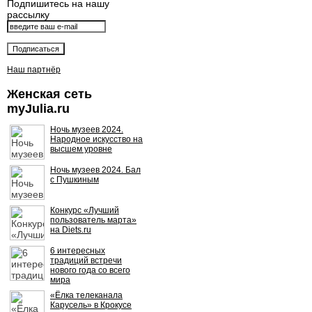
Подпишитесь на нашу
рассылку
Наш партнёр
Женская сеть
myJulia.ru
Ночь музеев 2024.
Народное искусство на
высшем уровне
Ночь музеев 2024. Бал
с Пушкиным
Конкурс «Лучший
пользователь марта»
на Diets.ru
6 интересных
традиций встречи
нового года со всего
мира
«Ёлка телеканала
Карусель» в Крокусе