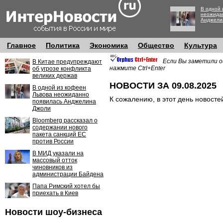
В одной 
неожида
Анджели
Главное
Политика
Экономика
Общество
Культура
Если Вы заметили о
В Китае предупреждают
нажмите Ctrl+Enter
об угрозе конфликта
великих держав
НОВОСТИ ЗА 09.08.2025
В одной из кофеен
Львова неожиданно
К сожалению, в этот день новосте
появилась Анджелина
Джоли
Bloomberg рассказал о
содержании нового
пакета санкций ЕС
против России
В МИД указали на
массовый отток
чиновников из
администрации Байдена
Папа Римский хотел бы
приехать в Киев
Новости шоу-бизнеса