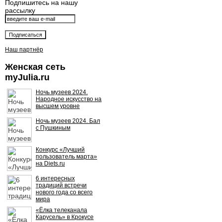
Подпишитесь на нашу
рассылку
Наш партнёр
Женская сеть
myJulia.ru
Ночь музеев 2024.
Народное искусство на
высшем уровне
Ночь музеев 2024. Бал
с Пушкиным
Конкурс «Лучший
пользователь марта»
на Diets.ru
6 интересных
традиций встречи
нового года со всего
мира
«Ёлка телеканала
Карусель» в Крокусе