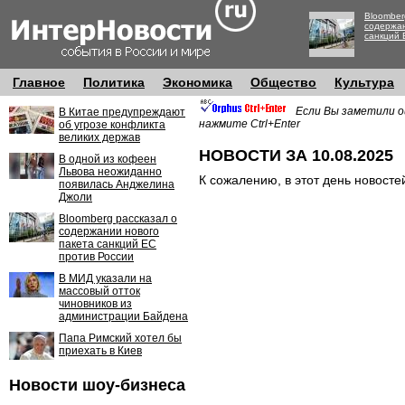
Bloomber
содержан
санкций 
Главное
Политика
Экономика
Общество
Культура
Если Вы заметили о
В Китае предупреждают
нажмите Ctrl+Enter
об угрозе конфликта
великих держав
НОВОСТИ ЗА 10.08.2025
В одной из кофеен
Львова неожиданно
К сожалению, в этот день новосте
появилась Анджелина
Джоли
Bloomberg рассказал о
содержании нового
пакета санкций ЕС
против России
В МИД указали на
массовый отток
чиновников из
администрации Байдена
Папа Римский хотел бы
приехать в Киев
Новости шоу-бизнеса