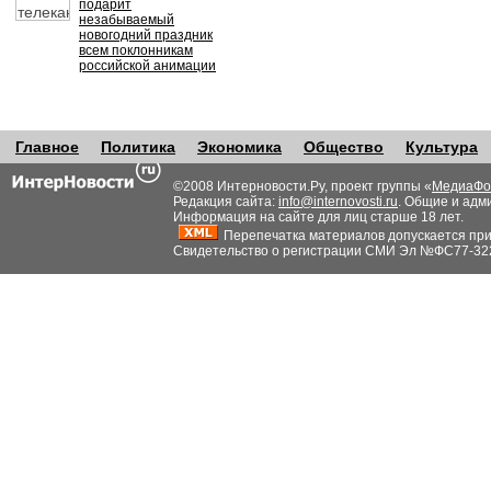
подарит
незабываемый
новогодний праздник
всем поклонникам
российской анимации
Главное
Политика
Экономика
Общество
Культура
©2008 Интерновости.Ру, проект группы «
МедиаФо
Редакция сайта:
info@internovosti.ru
. Общие и адм
Информация на сайте для лиц старше 18 лет.
Перепечатка материалов допускается при н
Свидетельство о регистрации СМИ Эл №ФС77-32