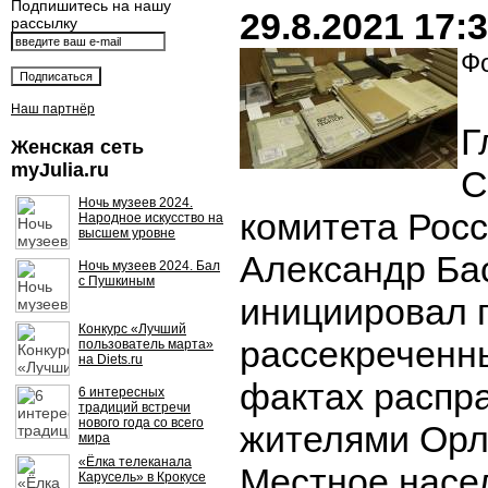
Подпишитесь на нашу
29.8.2021 17:
рассылку
Фо
Наш партнёр
Г
Женская сеть
myJulia.ru
С
Ночь музеев 2024.
комитета Росс
Народное искусство на
высшем уровне
Александр Ба
Ночь музеев 2024. Бал
с Пушкиным
инициировал 
Конкурс «Лучший
рассекреченн
пользователь марта»
на Diets.ru
фактах распр
6 интересных
традиций встречи
нового года со всего
жителями Орл
мира
«Ёлка телеканала
Местное насе
Карусель» в Крокусе