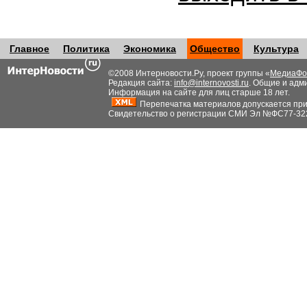
Главное
Политика
Экономика
Общество
Культура
©2008 Интерновости.Ру, проект группы «
МедиаФо
Редакция сайта:
info@internovosti.ru
. Общие и адм
Информация на сайте для лиц старше 18 лет.
Перепечатка материалов допускается при н
Свидетельство о регистрации СМИ Эл №ФС77-32