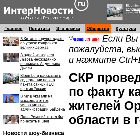
Bloomber
содержан
санкций 
Главное
Политика
Экономика
Общество
Культура
Если Вы
В Китае предупреждают
об угрозе конфликта
пожалуйста, вы
великих держав
В одной из кофеен
и нажмите Ctrl+
Львова неожиданно
появилась Анджелина
Джоли
СКР провед
Bloomberg рассказал о
содержании нового
пакета санкций ЕС
по факту к
против России
В МИД указали на
массовый отток
жителей О
чиновников из
администрации Байдена
области в 
Папа Римский хотел бы
приехать в Киев
Новости шоу-бизнеса