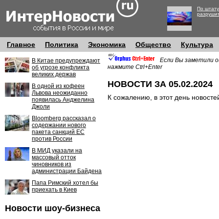
По штату
разруши
Главное
Политика
Экономика
Общество
Культура
Если Вы заметили о
В Китае предупреждают
нажмите Ctrl+Enter
об угрозе конфликта
великих держав
НОВОСТИ ЗА 05.02.2024
В одной из кофеен
Львова неожиданно
К сожалению, в этот день новосте
появилась Анджелина
Джоли
Bloomberg рассказал о
содержании нового
пакета санкций ЕС
против России
В МИД указали на
массовый отток
чиновников из
администрации Байдена
Папа Римский хотел бы
приехать в Киев
Новости шоу-бизнеса