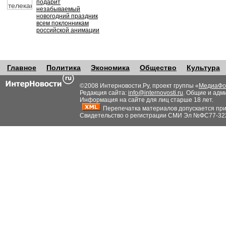
подарит
незабываемый
новогодний праздник
всем поклонникам
российской анимации
Главное
Политика
Экономика
Общество
Культура
©2008 Интерновости.Ру, проект группы «
МедиаФо
Редакция сайта:
info@internovosti.ru
. Общие и адм
Информация на сайте для лиц старше 18 лет.
Перепечатка материалов допускается при н
Свидетельство о регистрации СМИ Эл №ФС77-32