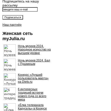
Подпишитесь на нашу
рассылку
Наш партнёр
Женская сеть
myJulia.ru
Ночь музеев 2024.
Народное искусство на
высшем уровне
Ночь музеев 2024. Бал
с Пушкиным
Конкурс «Лучший
пользователь марта»
на Diets.ru
6 интересных
традиций встречи
нового года со всего
мира
«Ёлка телеканала
Карусель» в Крокусе