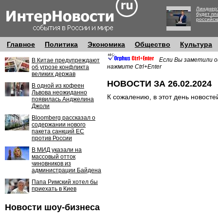
Линднер:
будет пл
российск
Главное
Политика
Экономика
Общество
Культура
Если Вы заметили о
В Китае предупреждают
нажмите Ctrl+Enter
об угрозе конфликта
великих держав
НОВОСТИ ЗА 26.02.2024
В одной из кофеен
Львова неожиданно
К сожалению, в этот день новосте
появилась Анджелина
Джоли
Bloomberg рассказал о
содержании нового
пакета санкций ЕС
против России
В МИД указали на
массовый отток
чиновников из
администрации Байдена
Папа Римский хотел бы
приехать в Киев
Новости шоу-бизнеса