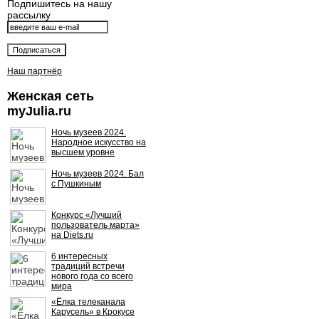
Подпишитесь на нашу
рассылку
Наш партнёр
Женская сеть
myJulia.ru
Ночь музеев 2024.
Народное искусство на
высшем уровне
Ночь музеев 2024. Бал
с Пушкиным
Конкурс «Лучший
пользователь марта»
на Diets.ru
6 интересных
традиций встречи
нового года со всего
мира
«Ёлка телеканала
Карусель» в Крокусе