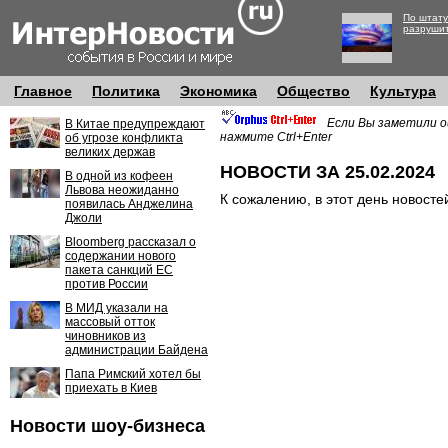
По штату
разруши
Главное
Политика
Экономика
Общество
Культура
Если Вы заметили о
В Китае предупреждают
нажмите Ctrl+Enter
об угрозе конфликта
великих держав
НОВОСТИ ЗА 25.02.2024
В одной из кофеен
Львова неожиданно
К сожалению, в этот день новосте
появилась Анджелина
Джоли
Bloomberg рассказал о
содержании нового
пакета санкций ЕС
против России
В МИД указали на
массовый отток
чиновников из
администрации Байдена
Папа Римский хотел бы
приехать в Киев
Новости шоу-бизнеса