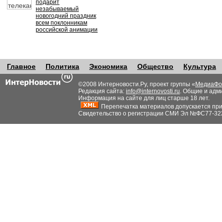
подарит
незабываемый
новогодний праздник
всем поклонникам
российской анимации
Главное
Политика
Экономика
Общество
Культура
©2008 Интерновости.Ру, проект группы «
МедиаФо
Редакция сайта:
info@internovosti.ru
. Общие и адм
Информация на сайте для лиц старше 18 лет.
Перепечатка материалов допускается при н
Свидетельство о регистрации СМИ Эл №ФС77-32