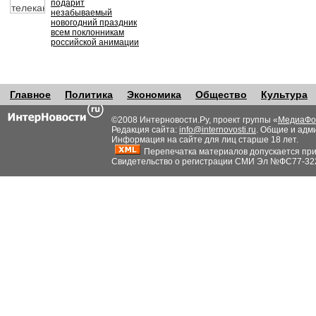
подарит
незабываемый
новогодний праздник
всем поклонникам
российской анимации
Главное
Политика
Экономика
Общество
Культура
©2008 Интерновости.Ру, проект группы «
МедиаФо
Редакция сайта:
info@internovosti.ru
. Общие и адм
Информация на сайте для лиц старше 18 лет.
Перепечатка материалов допускается при н
Свидетельство о регистрации СМИ Эл №ФС77-32