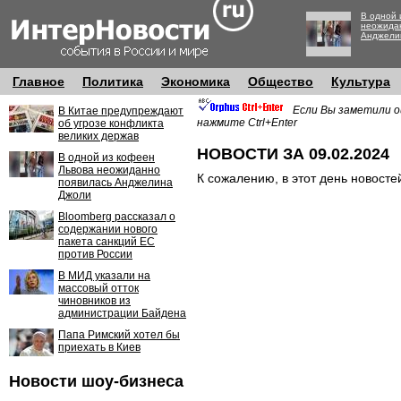
В одной 
неожида
Анджели
Главное
Политика
Экономика
Общество
Культура
Если Вы заметили о
В Китае предупреждают
нажмите Ctrl+Enter
об угрозе конфликта
великих держав
НОВОСТИ ЗА 09.02.2024
В одной из кофеен
Львова неожиданно
К сожалению, в этот день новосте
появилась Анджелина
Джоли
Bloomberg рассказал о
содержании нового
пакета санкций ЕС
против России
В МИД указали на
массовый отток
чиновников из
администрации Байдена
Папа Римский хотел бы
приехать в Киев
Новости шоу-бизнеса