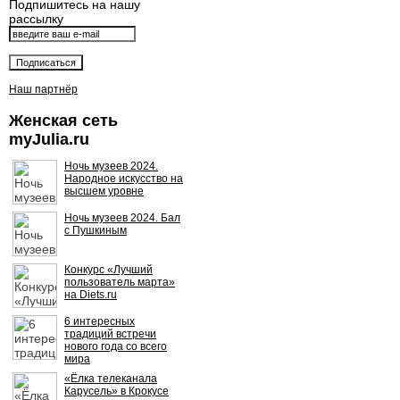
Подпишитесь на нашу
рассылку
Наш партнёр
Женская сеть
myJulia.ru
Ночь музеев 2024.
Народное искусство на
высшем уровне
Ночь музеев 2024. Бал
с Пушкиным
Конкурс «Лучший
пользователь марта»
на Diets.ru
6 интересных
традиций встречи
нового года со всего
мира
«Ёлка телеканала
Карусель» в Крокусе