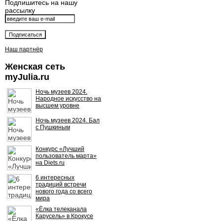
Подпишитесь на нашу
рассылку
Наш партнёр
Женская сеть
myJulia.ru
Ночь музеев 2024.
Народное искусство на
высшем уровне
Ночь музеев 2024. Бал
с Пушкиным
Конкурс «Лучший
пользователь марта»
на Diets.ru
6 интересных
традиций встречи
нового года со всего
мира
«Ёлка телеканала
Карусель» в Крокусе