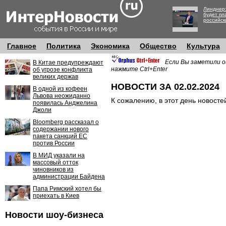
Линднер:
будет пл
российск
Главное
Политика
Экономика
Общество
Культура
Если Вы заметили о
В Китае предупреждают
нажмите Ctrl+Enter
об угрозе конфликта
великих держав
НОВОСТИ ЗА 02.02.2024
В одной из кофеен
Львова неожиданно
К сожалению, в этот день новосте
появилась Анджелина
Джоли
Bloomberg рассказал о
содержании нового
пакета санкций ЕС
против России
В МИД указали на
массовый отток
чиновников из
администрации Байдена
Папа Римский хотел бы
приехать в Киев
Новости шоу-бизнеса