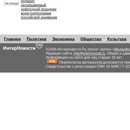
подарит
незабываемый
новогодний праздник
всем поклонникам
российской анимации
Главное
Политика
Экономика
Общество
Культура
©2008 Интерновости.Ру, проект группы «
МедиаФо
Редакция сайта:
info@internovosti.ru
. Общие и адм
Информация на сайте для лиц старше 18 лет.
Перепечатка материалов допускается при н
Свидетельство о регистрации СМИ Эл №ФС77-32