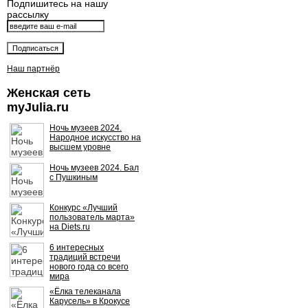
Подпишитесь на нашу
рассылку
Наш партнёр
Женская сеть
myJulia.ru
Ночь музеев 2024.
Народное искусство на
высшем уровне
Ночь музеев 2024. Бал
с Пушкиным
Конкурс «Лучший
пользователь марта»
на Diets.ru
6 интересных
традиций встречи
нового года со всего
мира
«Ёлка телеканала
Карусель» в Крокусе