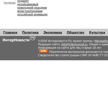
подарит
незабываемый
новогодний праздник
всем поклонникам
российской анимации
Главное
Политика
Экономика
Общество
Культура
©2008 Интерновости.Ру, проект группы «
МедиаФо
Редакция сайта:
info@internovosti.ru
. Общие и адм
Информация на сайте для лиц старше 18 лет.
Перепечатка материалов допускается при н
Свидетельство о регистрации СМИ Эл №ФС77-32