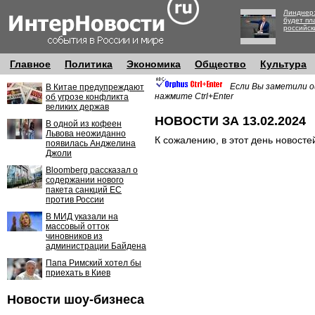
Линднер:
будет пл
российск
Главное
Политика
Экономика
Общество
Культура
Если Вы заметили о
В Китае предупреждают
нажмите Ctrl+Enter
об угрозе конфликта
великих держав
НОВОСТИ ЗА 13.02.2024
В одной из кофеен
Львова неожиданно
К сожалению, в этот день новосте
появилась Анджелина
Джоли
Bloomberg рассказал о
содержании нового
пакета санкций ЕС
против России
В МИД указали на
массовый отток
чиновников из
администрации Байдена
Папа Римский хотел бы
приехать в Киев
Новости шоу-бизнеса