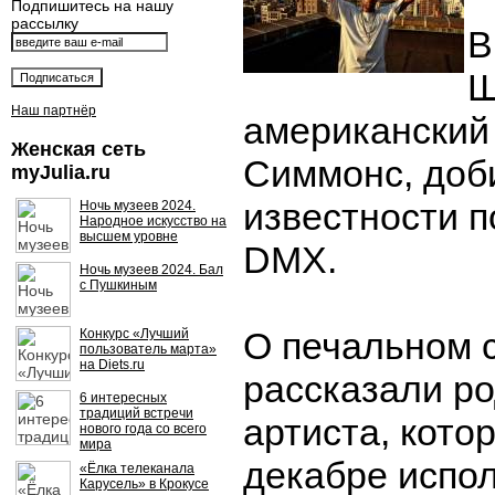
Подпишитесь на нашу
рассылку
В
Ш
Наш партнёр
американский
Женская сеть
Симмонс, доб
myJulia.ru
известности 
Ночь музеев 2024.
Народное искусство на
высшем уровне
DMX.
Ночь музеев 2024. Бал
с Пушкиным
О печальном 
Конкурс «Лучший
пользователь марта»
на Diets.ru
рассказали р
6 интересных
традиций встречи
артиста, кото
нового года со всего
мира
декабре испол
«Ёлка телеканала
Карусель» в Крокусе