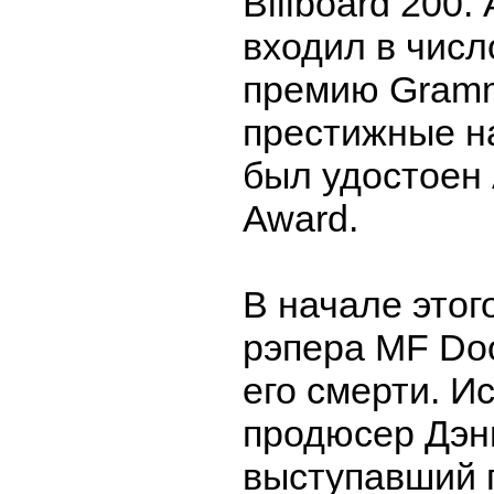
Billboard 200.
входил в числ
премию Gramm
престижные на
был удостоен 
Award.
В начале этого
рэпера MF D
его смерти. И
продюсер Дэн
выступавший 