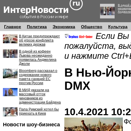
В одной 
неожида
Анджели
Главное
Политика
Экономика
Общество
Культура
Если Вы
В Китае предупреждают
об угрозе конфликта
пожалуйста, вы
великих держав
В одной из кофеен
и нажмите Ctrl+
Львова неожиданно
появилась Анджелина
Джоли
В Нью-Йорк
Bloomberg рассказал о
содержании нового
пакета санкций ЕС
DMX
против России
В МИД указали на
массовый отток
чиновников из
администрации Байдена
10.4.2021 10:
Папа Римский хотел бы
приехать в Киев
Фо
Новости шоу-бизнеса