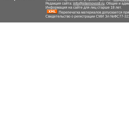
Редакция сайта:
info@internovosti.ru
. Общие и адм
Информация на сайте для лиц старше 18 лет.
Перепечатка материалов допускается при н
Свидетельство о регистрации СМИ Эл №ФС77-32