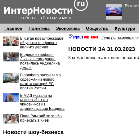
По штату
Главное
Политика
Экономика
Общество
Культура
Если Вы заметили о
В Китае предупреждают
об угрозе конфликта
великих держав
НОВОСТИ ЗА 31.03.2023
В одной из кофеен
К сожалению, в этот день новосте
Львова неожиданно
появилась Анджелина
Джоли
Bloomberg рассказал о
содержании нового
пакета санкций ЕС
против России
В МИД указали на
массовый отток
чиновников из
администрации Байдена
Папа Римский хотел бы
приехать в Киев
Новости шоу-бизнеса