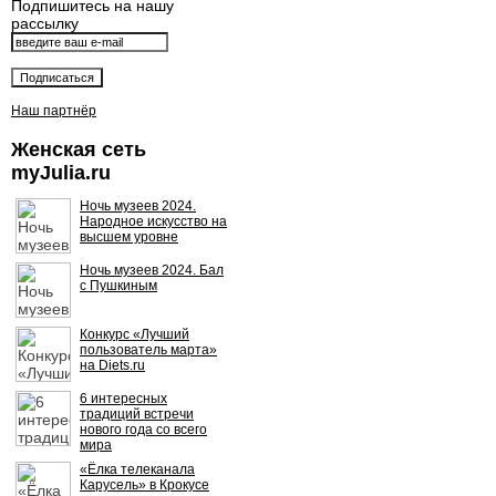
Подпишитесь на нашу
рассылку
Наш партнёр
Женская сеть
myJulia.ru
Ночь музеев 2024.
Народное искусство на
высшем уровне
Ночь музеев 2024. Бал
с Пушкиным
Конкурс «Лучший
пользователь марта»
на Diets.ru
6 интересных
традиций встречи
нового года со всего
мира
«Ёлка телеканала
Карусель» в Крокусе