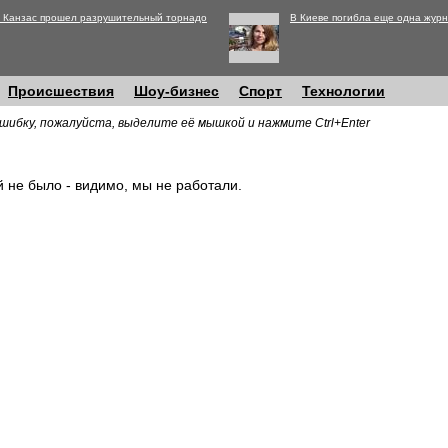
 Канзас прошел разрушительный торнадо
В Киеве погибла еще одна журн
Происшествия
Шоу-бизнес
Спорт
Технологии
шибку, пожалуйста, выделите её мышкой и нажмите Ctrl+Enter
й не было - видимо, мы не работали.