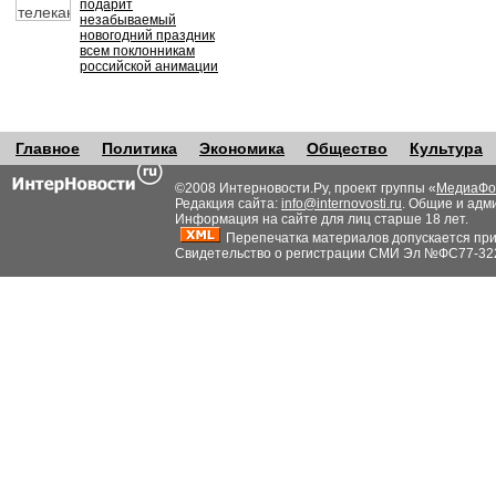
подарит
незабываемый
новогодний праздник
всем поклонникам
российской анимации
Главное
Политика
Экономика
Общество
Культура
©2008 Интерновости.Ру, проект группы «
МедиаФо
Редакция сайта:
info@internovosti.ru
. Общие и адм
Информация на сайте для лиц старше 18 лет.
Перепечатка материалов допускается при н
Свидетельство о регистрации СМИ Эл №ФС77-32