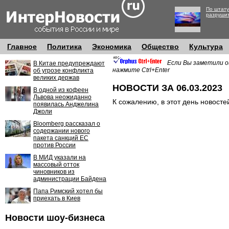
По штату
разруши
Главное
Политика
Экономика
Общество
Культура
Если Вы заметили о
В Китае предупреждают
нажмите Ctrl+Enter
об угрозе конфликта
великих держав
НОВОСТИ ЗА 06.03.2023
В одной из кофеен
Львова неожиданно
К сожалению, в этот день новосте
появилась Анджелина
Джоли
Bloomberg рассказал о
содержании нового
пакета санкций ЕС
против России
В МИД указали на
массовый отток
чиновников из
администрации Байдена
Папа Римский хотел бы
приехать в Киев
Новости шоу-бизнеса