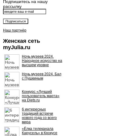
Подпишитесь на нашу
рассылку
Наш партнёр
Женская сеть
myJulia.ru
Ночь музеев 2024.
Народное искусство на
высшем уровне
Ночь музеев 2024. Бал
с Пушкиным
Конкурс «Лучший
пользователь марта»
на Diets.ru
6 интересных
традиций встречи
нового года со всего
мира
«Ёлка телеканала
Карусель» в Крокусе