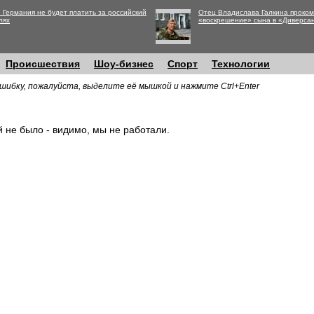
 Германия не будет платить за российский
Отец Владислава Галкина проко
лях
«воскрешение» сына в «Диверса
Происшествия
Шоу-бизнес
Спорт
Технологии
шибку, пожалуйста, выделите её мышкой и нажмите Ctrl+Enter
й не было - видимо, мы не работали.