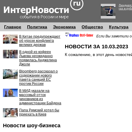
Линднер:
газ в руб
Главное
Политика
Экономика
Общество
Культура
Если Вы заметили о
В Китае предупреждают
об угрозе конфликта
великих держав
НОВОСТИ ЗА 10.03.2023
В одной из кофеен
К сожалению, в этот день новосте
Львова неожиданно
появилась Анджелина
Джоли
Bloomberg рассказал о
содержании нового
пакета санкций ЕС
против России
В МИД указали на
массовый отток
чиновников из
администрации Байдена
Папа Римский хотел бы
приехать в Киев
Новости шоу-бизнеса