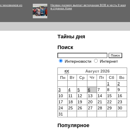
к чиновников из
Назван размер выплат ветеранам ВОВ в честь 9 мая
в странах Азии
Тайны дня
Поиск
Интерновости
Интернет
<<
Август 2026
Пн
Вт
Ср
Чт
Пт
Сб
Вс
1
2
3
4
5
6
7
8
9
10
11
12
13
14
15
16
17
18
19
20
21
22
23
24
25
26
27
28
29
30
31
Популярное