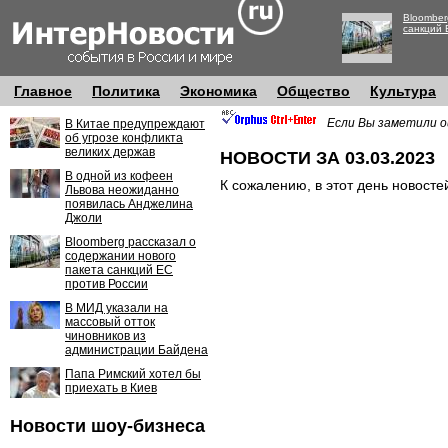
Bloomber
санкций 
Главное
Политика
Экономика
Общество
Культура
Если Вы заметили о
В Китае предупреждают
об угрозе конфликта
великих держав
НОВОСТИ ЗА 03.03.2023
В одной из кофеен
К сожалению, в этот день новосте
Львова неожиданно
появилась Анджелина
Джоли
Bloomberg рассказал о
содержании нового
пакета санкций ЕС
против России
В МИД указали на
массовый отток
чиновников из
администрации Байдена
Папа Римский хотел бы
приехать в Киев
Новости шоу-бизнеса