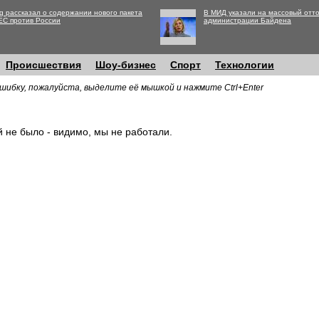
g рассказал о содержании нового пакета
В МИД указали на массовый отто
ЕС против России
администрации Байдена
Происшествия
Шоу-бизнес
Спорт
Технологии
шибку, пожалуйста, выделите её мышкой и нажмите Ctrl+Enter
й не было - видимо, мы не работали.