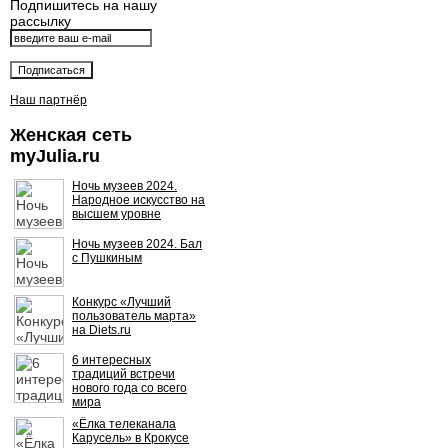
Подпишитесь на нашу
рассылку
Наш партнёр
Женская сеть
myJulia.ru
Ночь музеев 2024.
Народное искусство на
высшем уровне
Ночь музеев 2024. Бал
с Пушкиным
Конкурс «Лучший
пользователь марта»
на Diets.ru
6 интересных
традиций встречи
нового года со всего
мира
«Ёлка телеканала
Карусель» в Крокусе