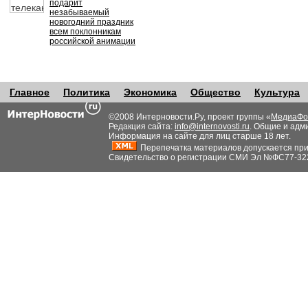
подарит
незабываемый
новогодний праздник
всем поклонникам
российской анимации
Главное
Политика
Экономика
Общество
Культура
©2008 Интерновости.Ру, проект группы «
МедиаФо
Редакция сайта:
info@internovosti.ru
. Общие и адм
Информация на сайте для лиц старше 18 лет.
Перепечатка материалов допускается при н
Свидетельство о регистрации СМИ Эл №ФС77-32