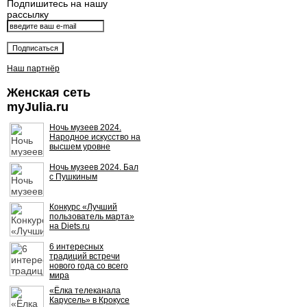
Подпишитесь на нашу
рассылку
Наш партнёр
Женская сеть
myJulia.ru
Ночь музеев 2024.
Народное искусство на
высшем уровне
Ночь музеев 2024. Бал
с Пушкиным
Конкурс «Лучший
пользователь марта»
на Diets.ru
6 интересных
традиций встречи
нового года со всего
мира
«Ёлка телеканала
Карусель» в Крокусе