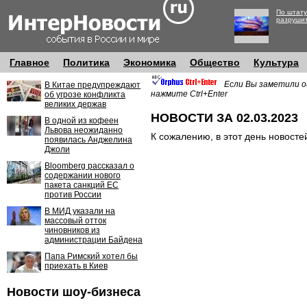
По штату
разруши
Главное
Политика
Экономика
Общество
Культура
Если Вы заметили о
В Китае предупреждают
нажмите Ctrl+Enter
об угрозе конфликта
великих держав
НОВОСТИ ЗА 02.03.2023
В одной из кофеен
Львова неожиданно
К сожалению, в этот день новосте
появилась Анджелина
Джоли
Bloomberg рассказал о
содержании нового
пакета санкций ЕС
против России
В МИД указали на
массовый отток
чиновников из
администрации Байдена
Папа Римский хотел бы
приехать в Киев
Новости шоу-бизнеса