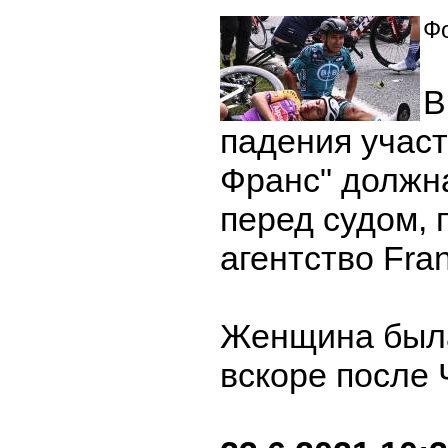
Фо
В
падения участ
Франс" должн
перед судом, 
агентство Fra
Женщина был
вскоре после