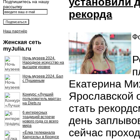
установили 
Подпишитесь на нашу
рассылку
рекорда
Наш партнёр
Фо
Женская сеть
myJulia.ru
Р
Ночь музеев 2024.
Народное искусство на
высшем уровне
п
Ночь музеев 2024. Бал
Екатерина Ми
с Пушкиным
Ярославской 
Конкурс «Лучший
пользователь марта»
на Diets.ru
стать рекордс
6 интересных
день заплывов
традиций встречи
нового года со всего
мира
сейчас прохо
«Ёлка телеканала
Карусель» в Крокусе