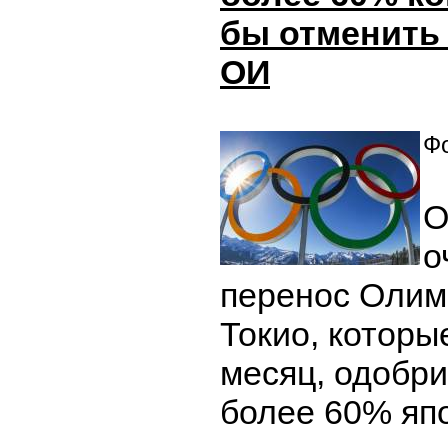
бы отменить
ОИ
Фо
О
о
перенос Олимп
Токио, которы
месяц, одобр
более 60% яп