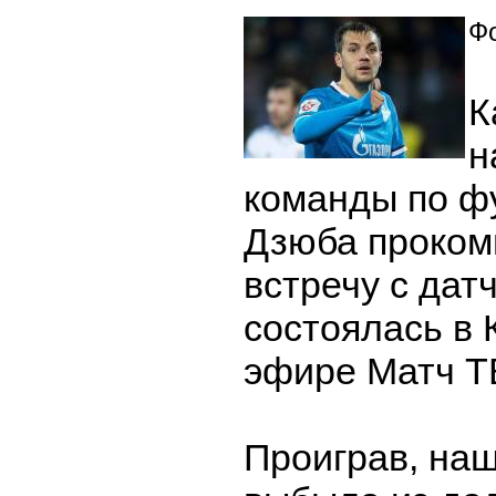
Фо
К
н
команды по ф
Дзюба проком
встречу с дат
состоялась в 
эфире Матч Т
Проиграв, на