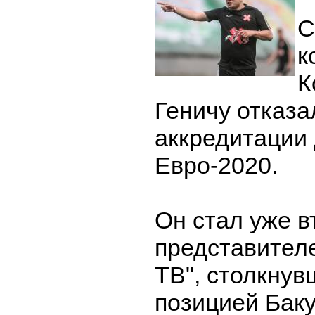
С
к
К
Геничу отказа
аккредитации 
Евро-2020.
Он стал уже 
представител
ТВ", столкнув
позицией Баку