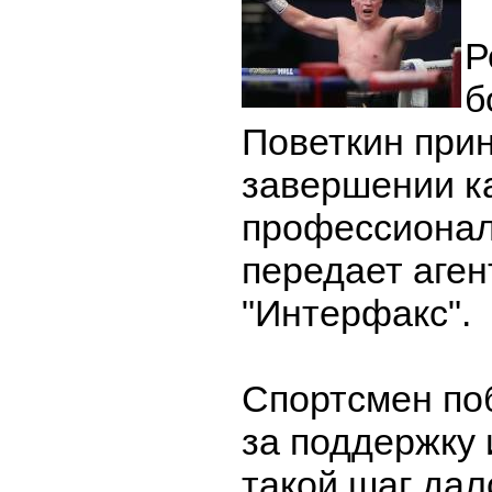
Р
б
Поветкин при
завершении к
профессионал
передает аген
"Интерфакс".
Спортсмен по
за поддержку 
такой шаг дал