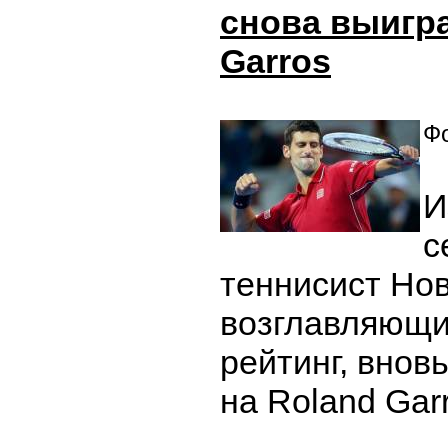
снова выигр
Garros
Фо
И
с
теннисист Нов
возглавляющи
рейтинг, внов
на Roland Gar