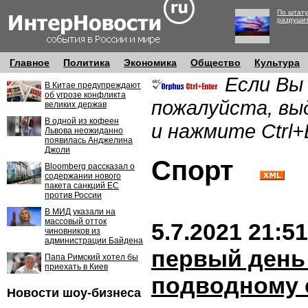
По штату
разруши
Главное
Политика
Экономика
Общество
Культура
Если Вы
В Китае предупреждают
об угрозе конфликта
пожалуйста, вы
великих держав
В одной из кофеен
и нажмите Ctrl+
Львова неожиданно
появилась Анджелина
Джоли
Спорт
Bloomberg рассказал о
содержании нового
пакета санкций ЕС
против России
В МИД указали на
массовый отток
5.7.2021 21:51
чиновников из
администрации Байдена
первый день
Папа Римский хотел бы
приехать в Киев
подводному 
Новости шоу-бизнеса