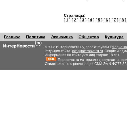
Страницы:
[
1
] [
2
] [
3
] [
4
] [
5
] [
6
] [
7
] [
8
Главное
Политика
Экономика
Общество
Культура
©2008 Интерновости.Ру, проект группы «
МедиаФо
Редакция сайта:
info@internovosti.ru
. Общие и адм
Информация на сайте для лиц старше 18 лет.
Перепечатка материалов допускается при н
Свидетельство о регистрации СМИ Эл №ФС77-32