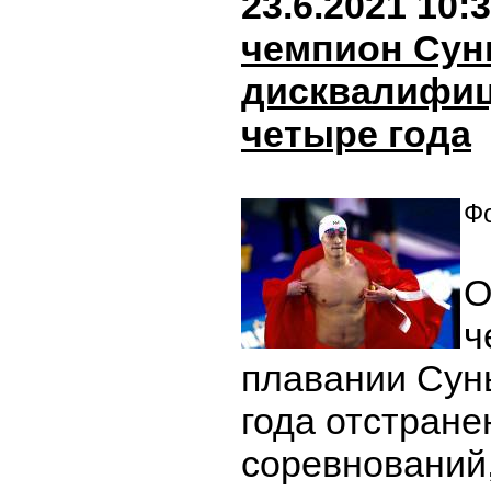
23.6.2021 10:
чемпион Сун
дисквалифиц
четыре года
Фо
О
ч
плавании Сун
года отстране
соревнований