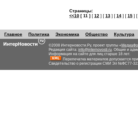
Страницы:
<<10
[ 11 ]
[
12
] [
13
] [
14
] [
15
] 
Главное
Политика
Экономика
Общество
Культура
©2008 Интерновости.Ру, проект группы «
МедиаФо
Редакция сайта:
info@internovosti.ru
. Общие и адм
Информация на сайте для лиц старше 18 лет.
Перепечатка материалов допускается при н
Свидетельство о регистрации СМИ Эл №ФС77-32