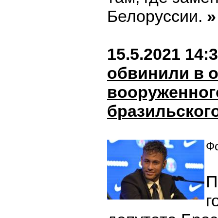
Белоруссии.
»
15.5.2021 14:
обвинили в 
вооруженног
бразильског
Фо
П
г