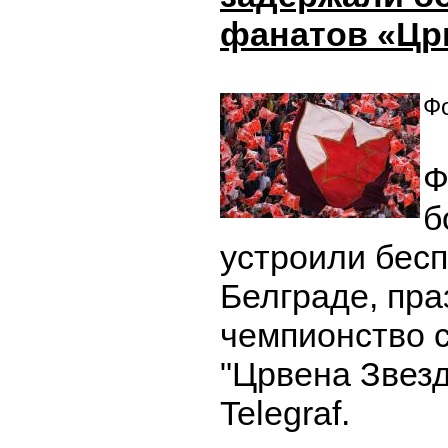
фанатов «Цр
Фо
Ф
б
устроили бесп
Белграде, пра
чемпионство с
"Црвена Звезд
Telegraf.