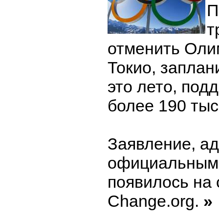
П
т
отменить Оли
Токио, запла
это лето, под
более 190 тыс
Заявление, а
официальным
появилось на 
Change.org.
»