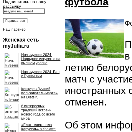
футбола
Подпишитесь на нашу
рассылку
Фо
Наш партнёр
Женская сеть
П
myJulia.ru
в
Ночь музеев 2024.
Народное искусство на
высшем уровне
летию белору
Ночь музеев 2024. Бал
матч с участ
с Пушкиным
иностранных 
Конкурс «Лучший
пользователь марта»
на Diets.ru
отменен.
6 интересных
традиций встречи
нового года со всего
мира
Об этом инфо
«Ёлка телеканала
Карусель» в Крокусе