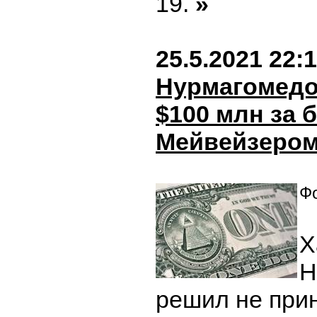
19.
»
25.5.2021 22:
Нурмагомедо
$100 млн за б
Мейвейзеро
Фо
Х
Н
решил не при