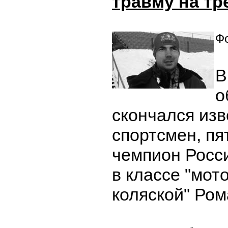
травму на тр
Фо
В
о
скончался из
спортсмен, пя
чемпион Росси
в классе "мот
коляской" Ром