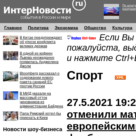
По штату
разруши
Главное
Политика
Экономика
Общество
Культура
Если Вы
В Китае предупреждают
об угрозе конфликта
пожалуйста, вы
великих держав
В одной из кофеен
и нажмите Ctrl+
Львова неожиданно
появилась Анджелина
Джоли
Спорт
Bloomberg рассказал о
содержании нового
пакета санкций ЕС
против России
В МИД указали на
массовый отток
27.5.2021 19:
чиновников из
администрации Байдена
отменили мат
Папа Римский хотел бы
приехать в Киев
европейским
Новости шоу-бизнеса