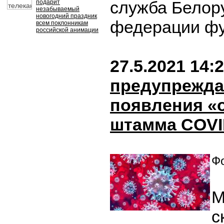
служба Белор
подарит
незабываемый
новогодний праздник
федерации ф
всем поклонникам
российской анимации
27.5.2021 14:
предупрежда
появления «
штамма COV
Фо
М
с