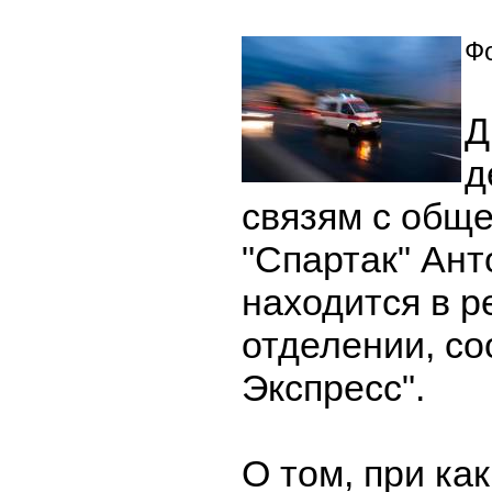
Фо
Д
д
связям с общ
"Спартак" Ант
находится в 
отделении, со
Экспресс".
О том, при ка