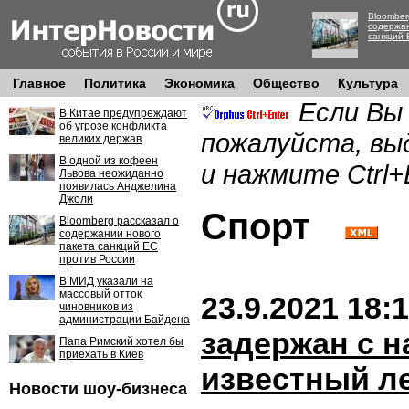
Bloomber
содержан
санкций 
Главное
Политика
Экономика
Общество
Культура
Если Вы
В Китае предупреждают
об угрозе конфликта
пожалуйста, вы
великих держав
В одной из кофеен
и нажмите Ctrl+
Львова неожиданно
появилась Анджелина
Джоли
Спорт
Bloomberg рассказал о
содержании нового
пакета санкций ЕС
против России
В МИД указали на
массовый отток
23.9.2021 18:
чиновников из
администрации Байдена
задержан с н
Папа Римский хотел бы
приехать в Киев
известный л
Новости шоу-бизнеса