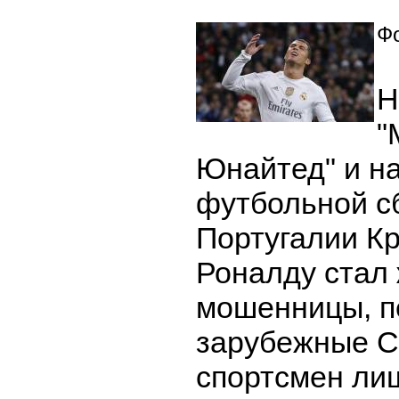
Фо
Н
"
Юнайтед" и н
футбольной с
Португалии К
Роналду стал
мошенницы, п
зарубежные 
спортсмен ли