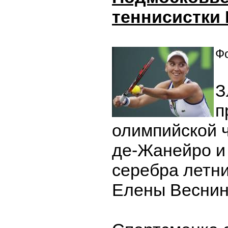
теннисистки
Фо
З
п
олимпийской 
де-Жанейро и
серебра летни
Елены Веснин