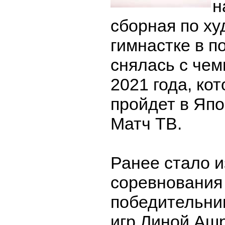
н
сборная по х
гимнастке в п
снялась с че
2021 года, ко
пройдет в Япо
Матч ТВ.
Ранее стало и
соревнования
победительни
игр Линой Аш