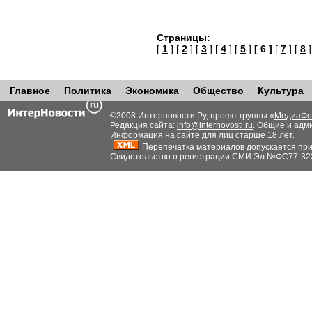
Страницы:
[
1
] [
2
] [
3
] [
4
] [
5
]
[ 6 ]
[
7
] [
8
]
Главное
Политика
Экономика
Общество
Культура
©2008 Интерновости.Ру, проект группы «
МедиаФо
Редакция сайта:
info@internovosti.ru
. Общие и адм
Информация на сайте для лиц старше 18 лет.
Перепечатка материалов допускается при н
Свидетельство о регистрации СМИ Эл №ФС77-32