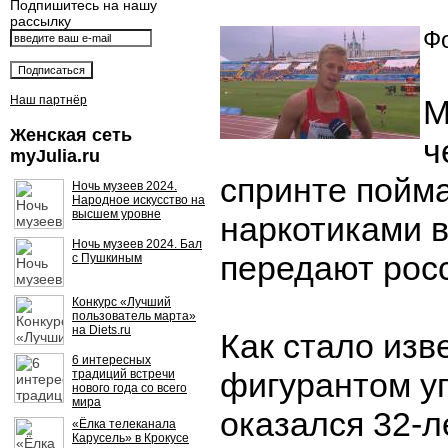
Подпишитесь на нашу
рассылку
Фо
Наш партнёр
М
Женская сеть
ч
myJulia.ru
спринте пойм
Ночь музеев 2024.
Народное искусство на
высшем уровне
наркотиками в
Ночь музеев 2024. Бал
передают рос
с Пушкиным
Конкурс «Лучший
пользователь марта»
на Diets.ru
Как стало изв
6 интересных
фигурантом у
традиций встречи
нового года со всего
мира
оказался 32-л
«Ёлка телеканала
Карусель» в Крокусе