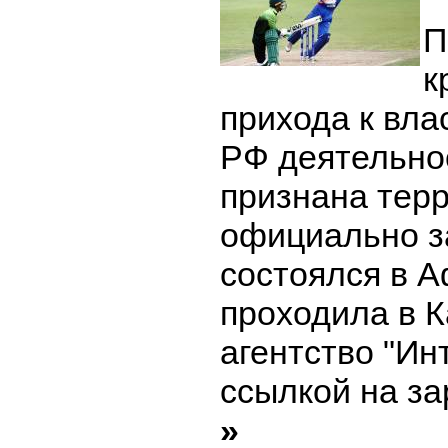
П
к
прихода к вла
РФ деятельно
признана тер
официально з
состоялся в А
проходила в К
агентство "Ин
ссылкой на з
»