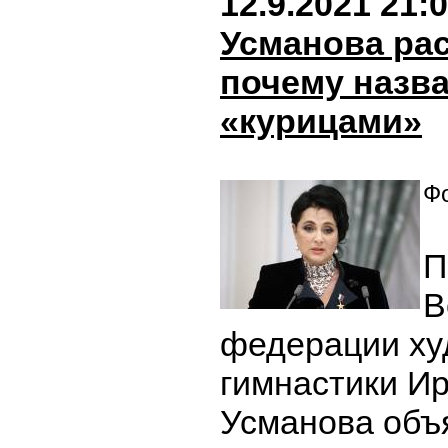
12.9.2021 21:
Усманова рас
почему назв
«курицами»
Фо
П
В
федерации ху
гимнастики И
Усманова объя