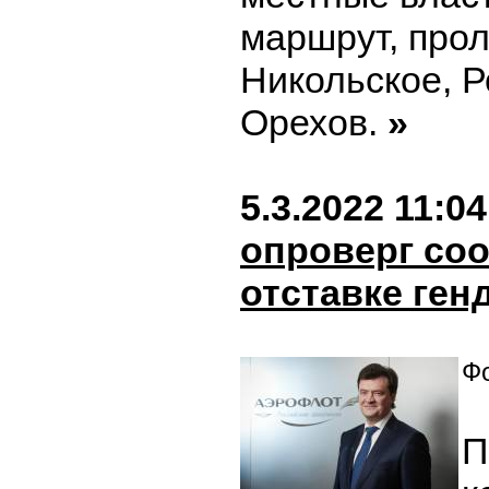
маршрут, про
Никольское, Р
Орехов.
»
5.3.2022 11:04
опроверг со
отставке ген
Фо
П