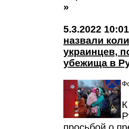
»
5.3.2022 10:01
назвали кол
украинцев, 
убежища в Р
Фо
К
Р
просьбой о п