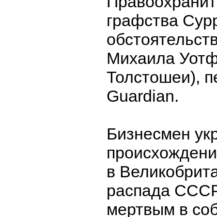
Правоохранит
графства Сур
обстоятельст
Михаила Уотф
Толстошеи), п
Guardian.
Бизнесмен ук
происхождени
в Великобрит
распада СССР
мертвым в со