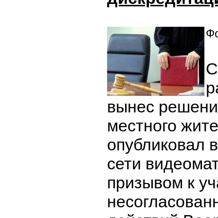
Фо
С
р
вынес решени
местного жите
опубликовал 
сети видеома
призывом к уч
несогласованн