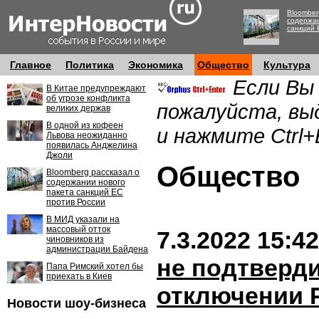
Bloomber
содержан
санкций 
Главное
Политика
Экономика
Общество
Культура
Если Вы
В Китае предупреждают
об угрозе конфликта
пожалуйста, вы
великих держав
В одной из кофеен
и нажмите Ctrl+
Львова неожиданно
появилась Анджелина
Джоли
Обществ
Bloomberg рассказал о
содержании нового
пакета санкций ЕС
против России
В МИД указали на
массовый отток
7.3.2022 15:42
чиновников из
администрации Байдена
не подтверд
Папа Римский хотел бы
приехать в Киев
отключении 
Новости шоу-бизнеса