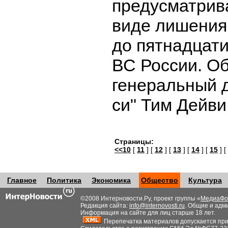
предусматрив
виде лишения
до пятнадцати
ВС России. Об
генеральный д
си" Тим Дейви
Страницы:
<<10
[
11
] [
12
] [
13
] [
14
] [
15
] [
Главное
Политика
Экономика
Общество
Культура
©2008 Интерновости.Ру, проект группы «
МедиаФо
Редакция сайта:
info@internovosti.ru
. Общие и адм
Информация на сайте для лиц старше 18 лет.
Перепечатка материалов допускается при н