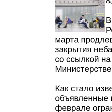
Фо
В
Р
марта продле
закрытия неб
со ссылкой на
Министерстве
Как стало изв
объявленные 
феврале огра