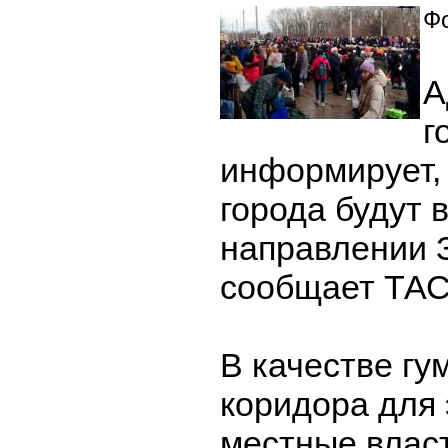
Фо
А
г
информирует,
города будут 
направлении 
сообщает ТАС
В качестве гу
коридора для
местные влас