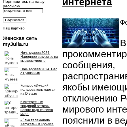
интернета
Подпишитесь на нашу
рассылку
Фо
Наш партнёр
Женская сеть
В
myJulia.ru
прокомментир
Ночь музеев 2024.
Народное искусство на
высшем уровне
сообщения,
Ночь музеев 2024. Бал
распространи
с Пушкиным
якобы имеющи
Конкурс «Лучший
пользователь марта»
на Diets.ru
отключению Р
6 интересных
мирового инте
традиций встречи
нового года со всего
мира
пояснили в ве
«Ёлка телеканала
Карусель» в Крокусе