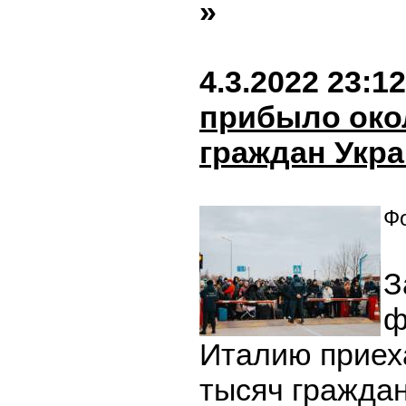
»
4.3.2022 23:12
прибыло окол
граждан Укр
Фо
З
ф
Италию приех
тысяч гражда