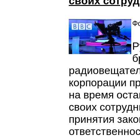
своих сотруд
Фо
Р
б
радиовещате
корпорации п
на время оста
своих сотрудн
принятия зако
ответственнос