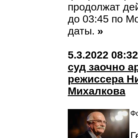
продолжат де
до 03:45 по М
даты.
»
5.3.2022 08:32
суд заочно а
режиссера Н
Михалкова
Фо
Г