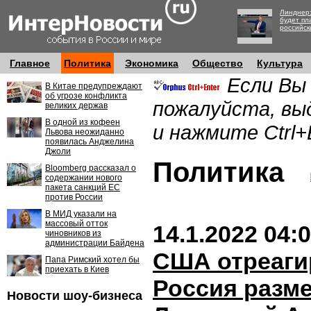
Линднер:
будет пл
российск
Главное
Политика
Экономика
Общество
Культура
Если Вы
В Китае предупреждают
об угрозе конфликта
пожалуйста, вы
великих держав
В одной из кофеен
и нажмите Ctrl+
Львова неожиданно
появилась Анджелина
Джоли
Политика
Bloomberg рассказал о
содержании нового
пакета санкций ЕС
против России
В МИД указали на
массовый отток
14.1.2022 04:
чиновников из
администрации Байдена
США отреаги
Папа Римский хотел бы
приехать в Киев
Россия разме
Новости шоу-бизнеса