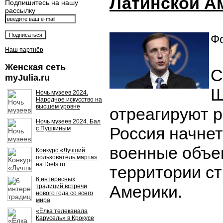
Латинской А
Подпишитесь на нашу
рассылку
Фо
Наш партнёр
Женская сеть
С
myJulia.ru
Ш
Ночь музеев 2024.
Народное искусство на
высшем уровне
отреагируют 
Ночь музеев 2024. Бал
Россия начне
с Пушкиным
военные объе
Конкурс «Лучший
пользователь марта»
на Diets.ru
территории ст
6 интересных
Америки.
традиций встречи
нового года со всего
мира
«Ёлка телеканала
Карусель» в Крокусе