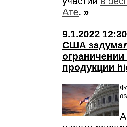
участии
в бес
Ате
.
»
9.1.2022 12:30
США задумал
ограничении 
продукции hi
Фо
as
А