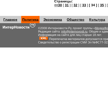
Страницы:
<<30
[
31
] [
32
] [
33
]
[ 34 ]
[
35
] 
Главное
Политика
Экономика
Общество
Культура
©2008 Интерновости.Ру, проект группы «
МедиаФо
Редакция сайта:
info@internovosti.ru
. Общие и адм
Информация на сайте для лиц старше 18 лет.
Перепечатка материалов допускается при н
Свидетельство о регистрации СМИ Эл №ФС77-32