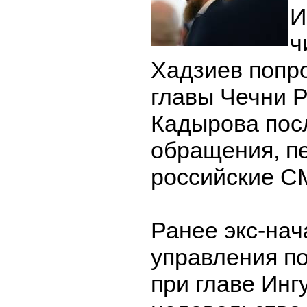
И
ч
Хадзиев попр
главы Чечни 
Кадырова пос
обращения, п
российские С
Ранее экс-нач
управления п
при главе Инг