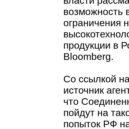
власти рассм
возможность 
ограничения н
высокотехнол
продукции в Р
Bloomberg.
Со ссылкой н
источник аген
что Соединен
пойдут на так
попыток РФ н