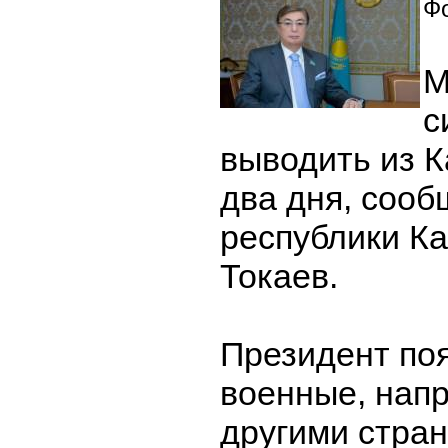
Фо
М
с
выводить из К
два дня, сооб
республики К
Токаев.
Президент поя
военные, нап
другими стран