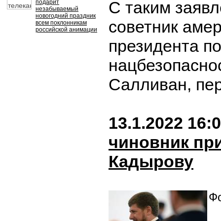
С таким заяв
подарит
незабываемый
новогодний праздник
советник амер
всем поклонникам
российской анимации
президента п
нацбезопасно
Салливан, пе
13.1.2022 16:
чиновник пр
Кадырову
Фо