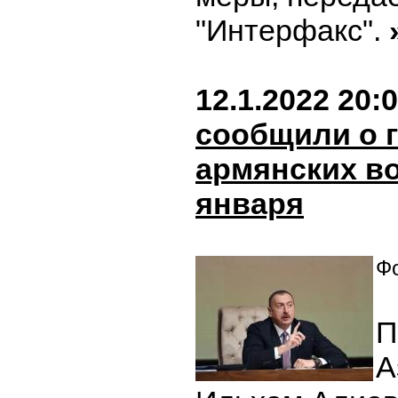
"Интерфакс".
12.1.2022 20:
сообщили о г
армянских в
января
Фо
П
А