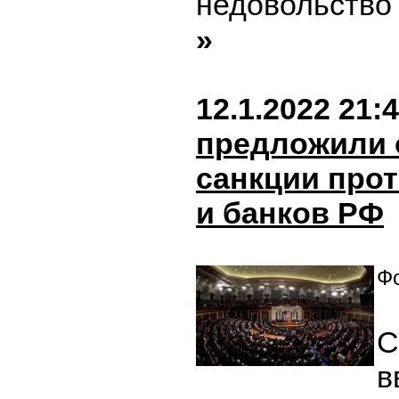
недовольство 
»
12.1.2022 21:
предложили 
санкции про
и банков РФ
Фо
С
в