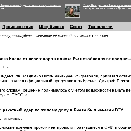
 Германия не будет платить за российский
Отец Владислава Галкина проко
лях
«воскрешение» сына в «Диверса
Происшествия
Шоу-бизнес
Спорт
Технологии
шибку, пожалуйста, выделите её мышкой и нажмите Ctrl+Enter
тказа Киева от переговоров войска РФ возобновляют продвиж
: vk.com
зидент РФ Владимир Путин накануне, 25 февраля, приказал остан
аине, заявил официальный представитель Кремля Дмитрий Песков
его словам, решение принималось с учетом возможности начать пе
едает ТАСС.
»
 ракетный удар по жилому дому в Киеве был нанесен ВСУ
: nashbryansk.ru
сийские военные прокомментировали появившиеся в СМИ и социал