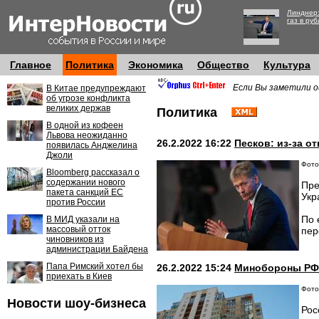
Линднер:
газ в руб
Главное
Политика
Экономика
Общество
Культура
Если Вы заметили о
В Китае предупреждают
об угрозе конфликта
великих держав
Политика
В одной из кофеен
Львова неожиданно
26.2.2022 16:22
Песков: из-за о
появилась Анджелина
Джоли
Фото
Bloomberg рассказал о
содержании нового
Пре
пакета санкций ЕС
Укр
против России
По 
В МИД указали на
массовый отток
пер
чиновников из
администрации Байдена
Папа Римский хотел бы
26.2.2022 15:24
Минобороны РФ:
приехать в Киев
Фото
Новости шоу-бизнеса
Рос