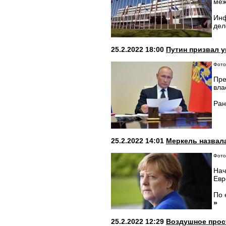
меж
Инф
дел
25.2.2022 18:00
Путин призвал у
Фото
Пре
вла
Ран
25.2.2022 14:01
Меркель назвал
Фото
Нач
Евр
По 
»
25.2.2022 12:29
Воздушное прос