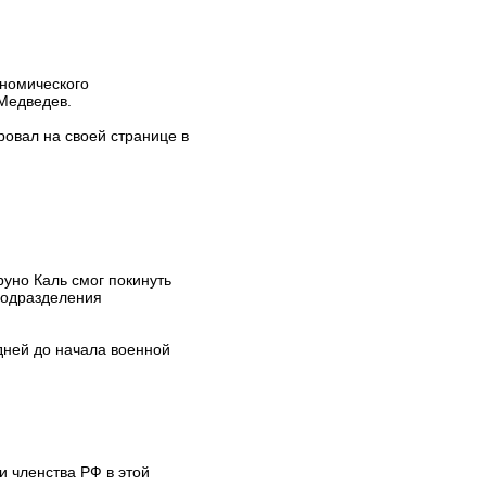
ономического
 Медведев.
овал на своей странице в
уно Каль смог покинуть
подразделения
дней до начала военной
 членства РФ в этой