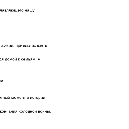
зглавляющего нашу
армии, призвав их взять
ся домой к семьям.
»
не
отный момент в истории
окончания холодной войны.