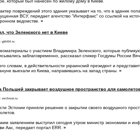
ре, который был нанесен по жилому дому в Киеве.
актер повреждений этого здания указывает на то, что в здание поп
ущенная ВСУ, передает агентство "Интерфакс" со ссылкой на исто
ронном ведомстве.
»
, что Зеленского нет в Киеве
: gkh64.ru
еоматериалы с участием Владимира Зеленского, которые публикую
исывались заблаговременно, рассказал спикер Госдумы России Вя
его словам, в действительности украинский президент и представи
ануне выехали из Киева, направившись на запад страны.
»
за Польшей закрывает воздушное пространство для самолето
 vechrost.ru
сти Эстонии приняли решение о закрытии своего воздушного прост
олетов.
аким заявлением выступил сегодня утром министр экономики и ин
ви Аас, передает портал ERR.
»