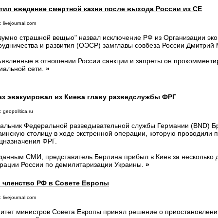
тил введение смертной казни после выхода России из СЕ
 livejournal.com
зумно страшной вещью" назвал исключение РФ из Организации эк
рудничества и развития (ОЭСР) замглавы совбеза России Дмитрий
явленные в отношении России санкции и запреты он прокомментир
иальной сети.
»
аз эвакуировал из Киева главу разведслужбы ФРГ
 geopolitica.ru
альник Федеральной разведывательной службы Германии (BND) Бр
аинскую столицу в ходе экстренной операции, которую проводили 
цназначения ФРГ.
данным СМИ, представитель Берлина прибыл в Киев за несколько 
рации России по демилитаризации Украины.
»
 членство РФ в Совете Европы
 livejournal.com
итет министров Совета Европы принял решение о приостановлении