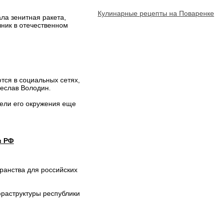
Кулинарные рецепты на Поваренке
ала зенитная ракета,
чник в отечественном
тся в социальных сетях,
чеслав Володин.
тели его окружения еще
в РФ
ранства для российских
фраструктуры республики