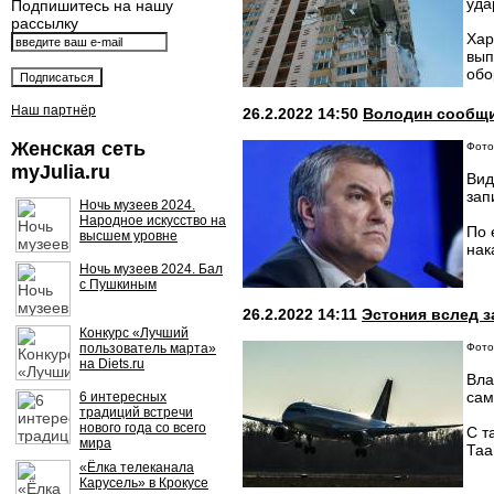
уда
Подпишитесь на нашу
рассылку
Хар
вып
обо
Наш партнёр
26.2.2022 14:50
Володин сообщил
Женская сеть
Фото
myJulia.ru
Вид
зап
Ночь музеев 2024.
Народное искусство на
По 
высшем уровне
нак
Ночь музеев 2024. Бал
с Пушкиным
26.2.2022 14:11
Эстония вслед 
Конкурс «Лучший
пользователь марта»
Фото:
на Diets.ru
Вла
сам
6 интересных
традиций встречи
нового года со всего
С т
мира
Таа
«Ёлка телеканала
Карусель» в Крокусе