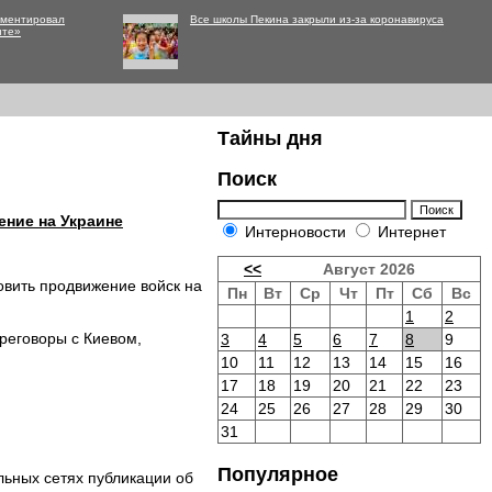
мментировал
Все школы Пекина закрыли из-за коронавируса
нте»
Тайны дня
Поиск
ение на Украине
Интерновости
Интернет
<<
Август 2026
овить продвижение войск на
Пн
Вт
Ср
Чт
Пт
Сб
Вс
.
1
2
реговоры с Киевом,
3
4
5
6
7
8
9
10
11
12
13
14
15
16
17
18
19
20
21
22
23
24
25
26
27
28
29
30
31
Популярное
ьных сетях публикации об