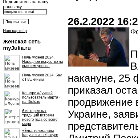
Подпишитесь на нашу
рассылку
26.2.2022 16:
Фо
Наш партнёр
Женская сеть
myJulia.ru
П
Ночь музеев 2024.
Народное искусство на
В
высшем уровне
накануне, 25 
Ночь музеев 2024. Бал
с Пушкиным
приказал ост
Конкурс «Лучший
пользователь марта»
продвижение 
на Diets.ru
Украине, зая
6 интересных
традиций встречи
нового года со всего
представител
мира
«Ёлка телеканала
Карусель» в Крокусе