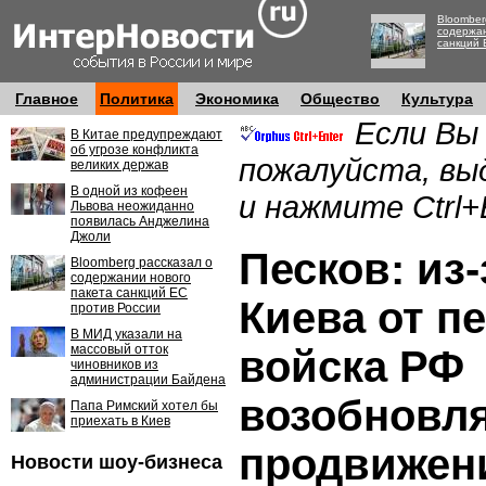
Bloomber
содержан
санкций 
Главное
Политика
Экономика
Общество
Культура
Если Вы
В Китае предупреждают
об угрозе конфликта
пожалуйста, вы
великих держав
В одной из кофеен
и нажмите Ctrl+
Львова неожиданно
появилась Анджелина
Джоли
Песков: из-
Bloomberg рассказал о
содержании нового
пакета санкций ЕС
Киева от п
против России
В МИД указали на
массовый отток
войска РФ
чиновников из
администрации Байдена
возобновл
Папа Римский хотел бы
приехать в Киев
продвижени
Новости шоу-бизнеса