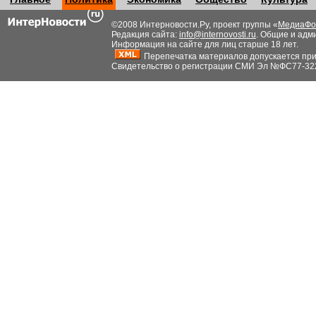
©2008 Интерновости.Ру, проект группы «
МедиаФо
Редакция сайта:
info@internovosti.ru
. Общие и адм
Информация на сайте для лиц старше 18 лет.
Перепечатка материалов допускается при н
Свидетельство о регистрации СМИ Эл №ФС77-32