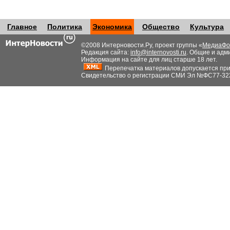
Главное
Политика
Экономика
Общество
Культура
©2008 Интерновости.Ру, проект группы «
МедиаФо
Редакция сайта:
info@internovosti.ru
. Общие и адм
Информация на сайте для лиц старше 18 лет.
Перепечатка материалов допускается при н
Свидетельство о регистрации СМИ Эл №ФС77-32