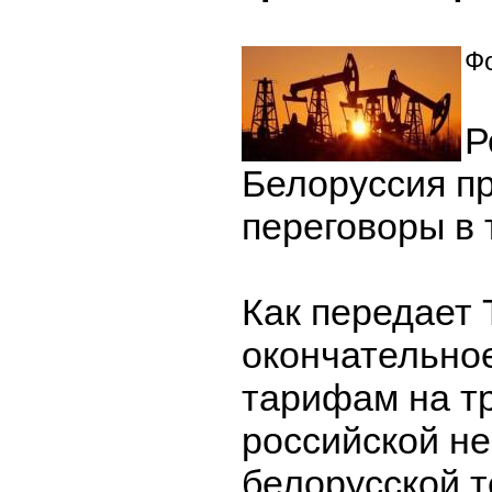
Фо
Р
Белоруссия п
переговоры в 
Как передает
окончательно
тарифам на т
российской н
белорусской 