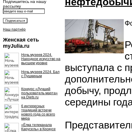
нефтедобыч
Подпишитесь на нашу
рассылку
Фо
Наш партнёр
Женская сеть
Р
myJulia.ru
с
Ночь музеев 2024.
Народное искусство на
высшем уровне
выступала с 
Ночь музеев 2024. Бал
дополнительн
с Пушкиным
добычу, продл
Конкурс «Лучший
пользователь марта»
на Diets.ru
середины года
6 интересных
традиций встречи
нового года со всего
мира
Представител
«Ёлка телеканала
Карусель» в Крокусе