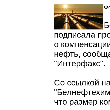
Фо
Б
подписала про
о компенсации
нефть, сообща
"Интерфакс".
Со ссылкой н
"Белнефтехим
что размер ко