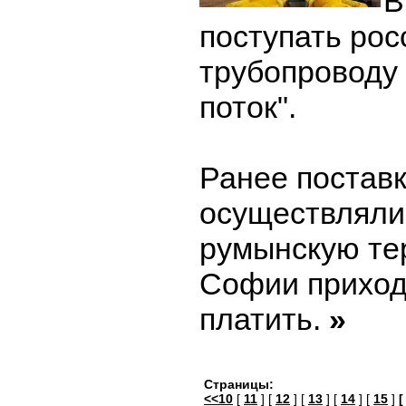
В
поступать рос
трубопроводу
поток".
Ранее постав
осуществляли
румынскую те
Софии приход
платить.
»
Страницы:
<<10
[
11
] [
12
] [
13
] [
14
] [
15
]
[