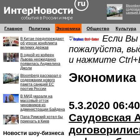
Bloomber
содержан
санкций 
Главное
Политика
Экономика
Общество
Культура
Если Вы
В Китае предупреждают
об угрозе конфликта
пожалуйста, вы
великих держав
В одной из кофеен
и нажмите Ctrl+
Львова неожиданно
появилась Анджелина
Джоли
Экономик
Bloomberg рассказал о
содержании нового
пакета санкций ЕС
против России
В МИД указали на
массовый отток
5.3.2020 06:40
чиновников из
администрации Байдена
Саудовская 
Папа Римский хотел бы
приехать в Киев
договорилис
Новости шоу-бизнеса