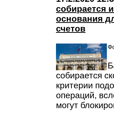
собирается 
основания д
счетов
Фо
Б
собирается ск
критерии под
операций, всл
могут блокиро