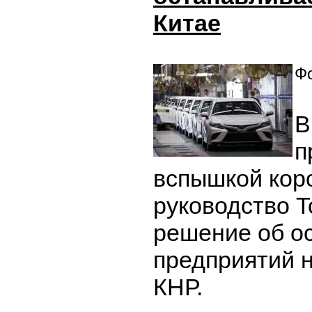
Китае
Фо
В
п
вспышкой кор
руководство T
решение об о
предприятий 
КНР.