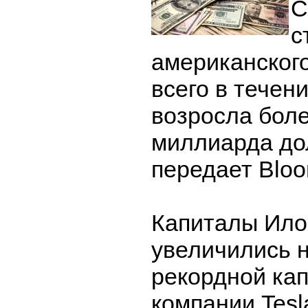
С
с
американског
всего в течен
возросла боле
миллиарда до
передает Bloo
Капиталы Ило
увеличились 
рекордной ка
компании Tesl