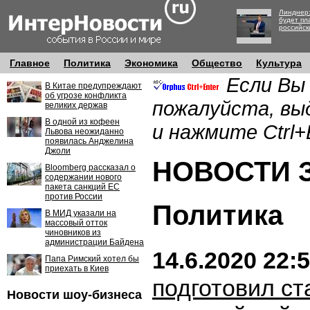
Линднер:
будет пл
российск
Главное
Политика
Экономика
Общество
Культура
Если Вы
В Китае предупреждают
об угрозе конфликта
пожалуйста, вы
великих держав
В одной из кофеен
и нажмите Ctrl+
Львова неожиданно
появилась Анджелина
Джоли
НОВОСТИ ЗА
Bloomberg рассказал о
содержании нового
пакета санкций ЕС
против России
Политика
В МИД указали на
массовый отток
чиновников из
администрации Байдена
14.6.2020 22:
Папа Римский хотел бы
приехать в Киев
подготовил ст
Новости шоу-бизнеса