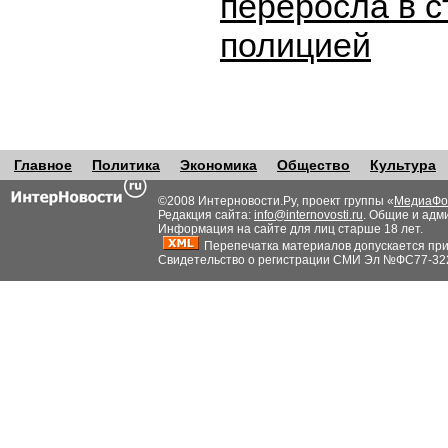
переросла в с
полицией
Главное
Политика
Экономика
Общество
Культура
©2008 Интерновости.Ру, проект группы «
МедиаФо
Редакция сайта:
info@internovosti.ru
. Общие и адм
Информация на сайте для лиц старше 18 лет.
Перепечатка материалов допускается при н
Свидетельство о регистрации СМИ Эл №ФС77-32