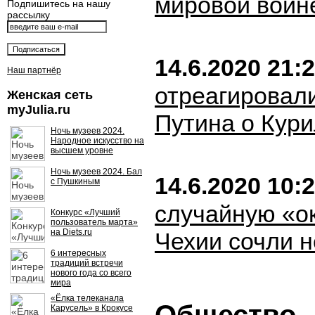
мировой войн
Подпишитесь на нашу
рассылку
14.6.2020 21:
Наш партнёр
отреагировали
Женская сеть
myJulia.ru
Путина о Кур
Ночь музеев 2024.
Народное искусство на
высшем уровне
Ночь музеев 2024. Бал
14.6.2020 10:
с Пушкиным
случайную «о
Конкурс «Лучший
пользователь марта»
на Diets.ru
Чехии сочли 
6 интересных
традиций встречи
нового года со всего
мира
«Ёлка телеканала
Карусель» в Крокусе