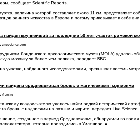
еры, сообщает Scientific Reports.
туэтка, величина которой составляет около 11 см, представляет с
азцов раннего искусства в Европе и потому приковывает к себе в
а найден крупнейший за последние 50 лет участок римской м
: zmescience.com
рудникам Лондонского археологического музея (MOLA) удалось о
скую мозаику за более чем полвека, передает ВВС.
на участка, найденного исследователями, превышает восемь метр
ии найдена средневековая брошь с магическими надписями
 rf-smi.ru
танскому кладоискателю удалось найти редкий исторический арте
ота брошь с надписями на латыни и иврите, передает Live Science.
ашение, созданное в период Средневековья, обнаружили во время
аллодетектора, которые проводились в Уилтшире.
»