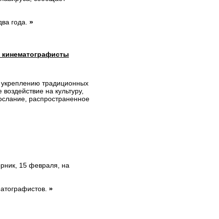
два года.
»
т кинематографисты
и укреплению традиционных
 воздействие на культуру,
ослание, распространенное
рник, 15 февраля, на
матографистов.
»