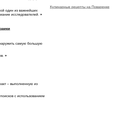
Кулинарные рецепты на Поваренке
обой один из важнейших
нимание исследователей.
»
озаики
бнаружить самую большую
ов.
»
факт – выполненную из
 поисков с использованием