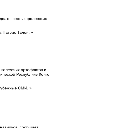
дцать шесть королевских
а Патрис Талон.
»
нголезских артефактов и
тической Республике Конго
арубежные СМИ.
»
онавируса, сообщает