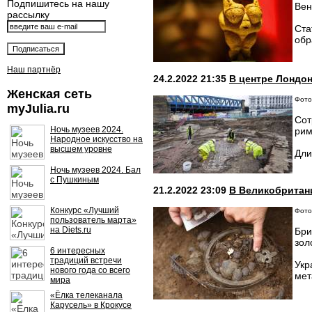
Подпишитесь на нашу
Вен
рассылку
Ста
обр
Наш партнёр
24.2.2022 21:35
В центре Лондон
Женская сеть
Фото
myJulia.ru
Сот
Ночь музеев 2024.
рим
Народное искусство на
высшем уровне
Дли
Ночь музеев 2024. Бал
с Пушкиным
21.2.2022 23:09
В Великобритан
Конкурс «Лучший
Фото:
пользователь марта»
на Diets.ru
Бри
зол
6 интересных
традиций встречи
Укр
нового года со всего
мет
мира
«Ёлка телеканала
Карусель» в Крокусе