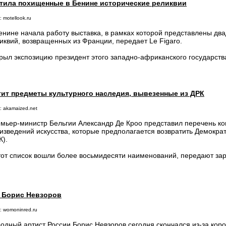
тила похищенные в Бенине исторические реликвии
 motellook.ru
енине начала работу выставка, в рамках которой представлены два
иквий, возвращенных из Франции, передает Le Figaro.
рыл экспозицию президент этого западно-африканского государств
тит предметы культурного наследия, вывезенные из ДРК
: akamaized.net
мьер-министр Бельгии Александр Де Кроо представил перечень ко
изведений искусства, которые предполагается возвратить Демокра
К).
тот список вошли более восьмидесяти наименований, передают з
р Борис Невзоров
: womoninred.ru
одный артист России Борис Невзоров сегодня скончался из-за кор