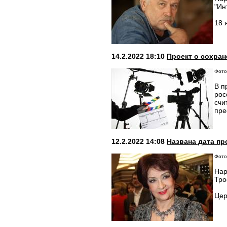
"Ин
18 
14.2.2022 18:10
Проект о сохра
Фото
В п
рос
счи
пре
12.2.2022 14:08
Названа дата п
Фото:
Нар
Тро
Цер