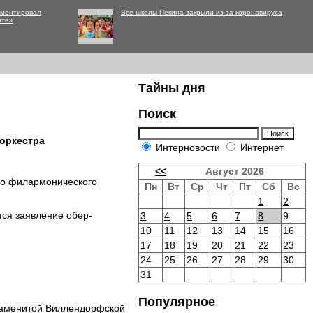
мментировал
Все школы Пекина закрыли из-за коронавируса
нте»
Тайны дня
Поиск
 оркестра
Интерновости
Интернет
<<
Август 2026
го филармонического
Пн
Вт
Ср
Чт
Пт
Сб
Вс
1
2
тся заявление обер-
3
4
5
6
7
8
9
10
11
12
13
14
15
16
17
18
19
20
21
22
23
24
25
26
27
28
29
30
31
Популярное
знаменитой Виллендорфской