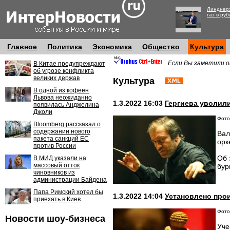
Линднер:
газ в руб
Главное
Политика
Экономика
Общество
Культура
Если Вы заметили о
В Китае предупреждают
об угрозе конфликта
великих держав
Культура
В одной из кофеен
Львова неожиданно
1.3.2022 16:03
Гергиева уволил
появилась Анджелина
Джоли
Фото:
Bloomberg рассказал о
содержании нового
Вал
пакета санкций ЕС
орк
против России
Об 
В МИД указали на
массовый отток
бур
чиновников из
администрации Байдена
Папа Римский хотел бы
1.3.2022 14:04
Установлено про
приехать в Киев
Фото:
Новости шоу-бизнеса
Уче