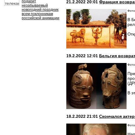
подарит
21.2.2022 20:01
Франция возвра
незабываемый
новогодний праздник
Фото:
всем поклонникам
российской анимации
В Б
рел
Отк
19.2.2022 12:01
Бельгия возвра
Фото
Пре
про
(ДР
В э
18.2.2022 21:01
Скончался акте
Фото
Нар