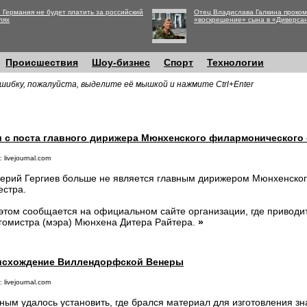
 Германия не будет платить за российский
Отец Владислава Галкина проко
лях
«воскрешение» сына в «Диверса
Происшествия
Шоу-бизнес
Спорт
Технологии
шибку, пожалуйста, выделите её мышкой и нажмите Ctrl+Enter
и с поста главного дирижера Мюнхенского филармонического
 livejournal.com
ерий Гергиев больше не является главным дирижером Мюнхенско
естра.
этом сообщается на официальном сайте организации, где приводи
гомистра (мэра) Мюнхена Дитера Райтера.
»
исхождение Виллендорфской Венеры
 livejournal.com
ным удалось установить, где брался материал для изготовления 