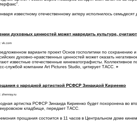
терфакс".
января известному отечественному актеру исполнилось семьдесят 
нении духовных ценностей может навредить культуре, считаю
: vk.com
редложенном варианте проект Основ госполитики по сохранению 
сийских духовно-нравственных ценностей может оказать негативное
тают известные отечественные кинематографисты. Коллективное п
сс-службой компании Art Pictures Studio, цитирует ТАСС.
»
рощания с народной артисткой РСФСР Зинаидой Кириенко
 zhenray.ru
одная артистка РСФСР Зинаида Кириенко будет похоронена во вто
екуровском кладбище, передает ТАСС.
емония прощания состоится в 11 часов в Центральном доме кине