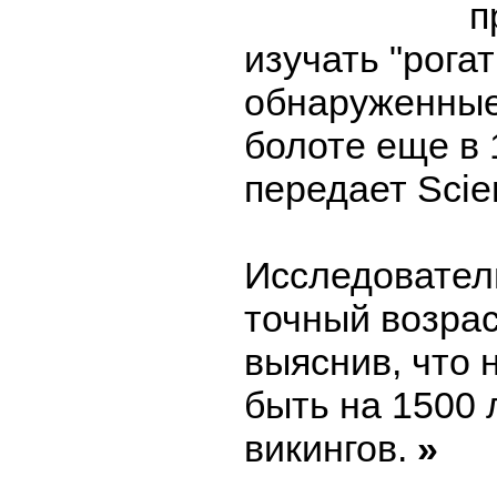
п
изучать "рога
обнаруженные
болоте еще в 
передает Scie
Исследовател
точный возрас
выяснив, что 
быть на 1500 
викингов.
»