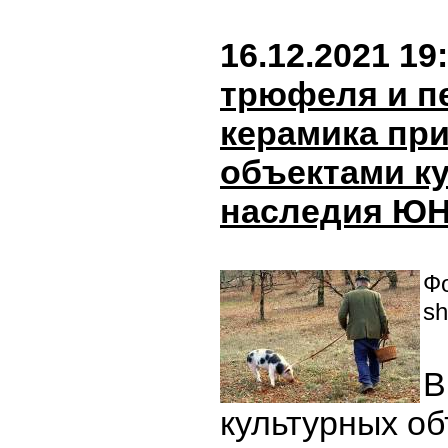
16.12.2021 19
трюфеля и п
керамика пр
объектами к
наследия Ю
Фо
sh
В
культурных об