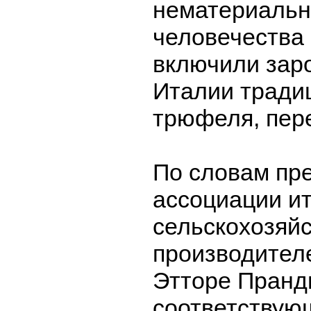
нематериальн
человечеств
включили зар
Италии тради
трюфеля, пер
По словам пр
ассоциации и
сельскохозяй
производителей
Этторе Пранд
соответствую