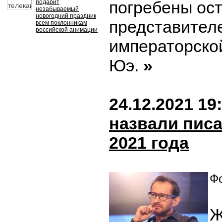
погребены ос
подарит
незабываемый
новогодний праздник
представител
всем поклонникам
российской анимации
императорско
Юэ.
»
24.12.2021 19
назвали писа
2021 года
Фо
Ж