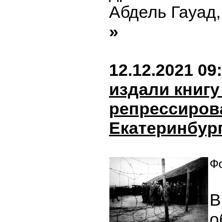
Абдель Гауад,
»
12.12.2021 09
издали книгу
репрессиров
Екатеринбур
Фо
В
о