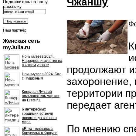
Чжаншу
Подпишитесь на нашу
рассылку
Фо
Наш партнёр
Женская сеть
К
myJulia.ru
и
Ночь музеев 2024.
Народное искусство на
высшем уровне
продолжают и
Ночь музеев 2024. Бал
захоронение,
с Пушкиным
территории п
Конкурс «Лучший
пользователь марта»
на Diets.ru
передает аген
6 интересных
традиций встречи
нового года со всего
мира
По мнению сп
«Ёлка телеканала
Карусель» в Крокусе