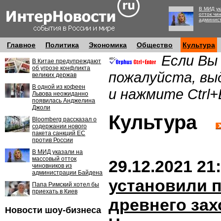
В МИД ук
отток чи
админис
Главное
Политика
Экономика
Общество
Культура
Если Вы
В Китае предупреждают
об угрозе конфликта
пожалуйста, вы
великих держав
В одной из кофеен
и нажмите Ctrl+
Львова неожиданно
появилась Анджелина
Джоли
Культура
Bloomberg рассказал о
содержании нового
пакета санкций ЕС
против России
В МИД указали на
массовый отток
29.12.2021 21
чиновников из
администрации Байдена
установили 
Папа Римский хотел бы
приехать в Киев
древнего зах
Новости шоу-бизнеса