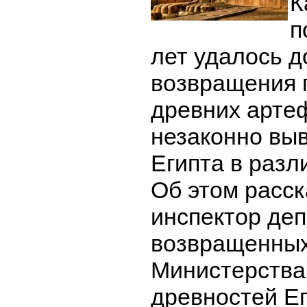
К
п
лет удалось д
возвращения п
древних арте
незаконно вы
Египта в разл
Об этом расск
инспектор де
возвращенных
Министерства
древностей Е