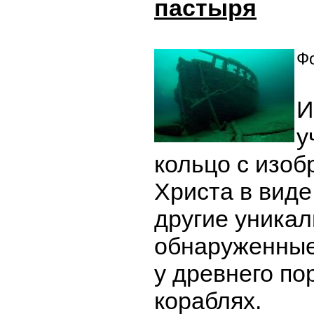
пастыря
Фо
И
у
кольцо с изо
Христа в виде
другие уника
обнаруженные
у древнего по
кораблях.