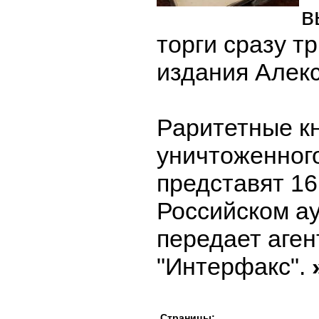
в
торги сразу т
издания Алек
Раритетные кн
уничтоженног
представят 16
Российском а
передает аген
"Интерфакс".
Страницы: