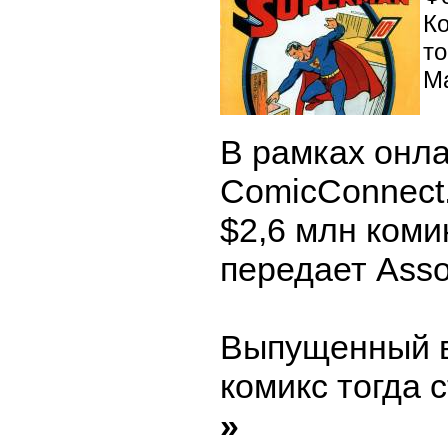
К
т
М
В рамках онл
ComicConnect
$2,6 млн коми
передает Asso
Выпущенный в 
комикс тогда 
»