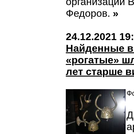
организации 
Федоров.
»
24.12.2021 19
Найденные в
«рогатые» ш
лет старше в
Фо
Д
а