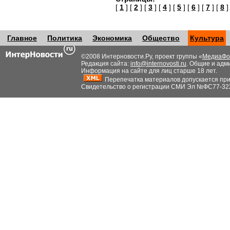
[
1
] [
2
] [
3
] [
4
] [
5
] [
6
] [
7
] [
8
]
Главное
Политика
Экономика
Общество
Культура
©2008 Интерновости.Ру, проект группы «
МедиаФо
Редакция сайта:
info@internovosti.ru
. Общие и адм
Информация на сайте для лиц старше 18 лет.
Перепечатка материалов допускается при н
Свидетельство о регистрации СМИ Эл №ФС77-32