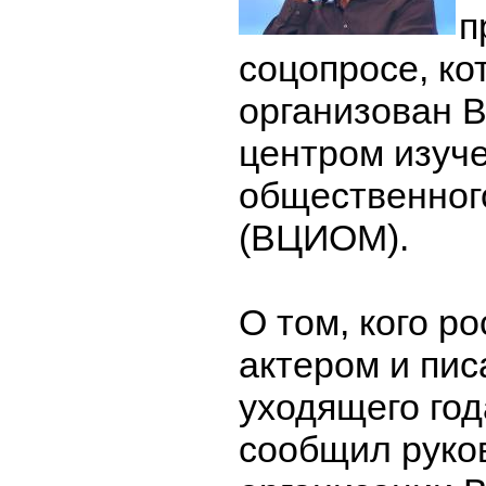
п
соцопросе, к
организован 
центром изуч
общественног
(ВЦИОМ).
О том, кого р
актером и пи
уходящего год
сообщил руко