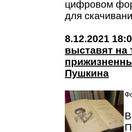
цифровом фор
для скачиван
8.12.2021 18:
выставят на 
прижизненны
Пушкина
Фо
В
П