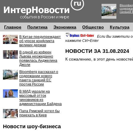
Bloomber
содержан
санкций 
Главное
Политика
Экономика
Общество
Культура
Если Вы заметили о
В Китае предупреждают
нажмите Ctrl+Enter
об угрозе конфликта
великих держав
НОВОСТИ ЗА 31.08.2024
В одной из кофеен
Львова неожиданно
К сожалению, в этот день новосте
появилась Анджелина
Джоли
Bloomberg рассказал о
содержании нового
пакета санкций ЕС
против России
В МИД указали на
массовый отток
чиновников из
администрации Байдена
Папа Римский хотел бы
приехать в Киев
Новости шоу-бизнеса