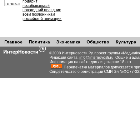
подарит
незабываемый
новогодний праздник
всем поклонникам
российской анимации
Главное
Политика
Экономика
Общество
Культура
©2008 Интерновости.Ру, проект группы «
МедиаФо
Редакция сайта:
info@internovosti.ru
. Общие и адм
Информация на сайте для лиц старше 18 лет.
Перепечатка материалов допускается при н
Свидетельство о регистрации СМИ Эл №ФС77-32