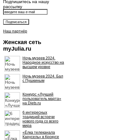
Подпишитесь на нашу
рассылку
Наш партнёр
Женская сеть
myJulia.ru
Ночь музеев 2024.
Народное искусство на
высшем уровне
Ночь музеев 2024. Бал
с Пушкиным
Конкурс «Лучший
пользователь марта»
на Diets.ru
6 интересных
традиций встречи
нового года со всего
мира
«Ёлка телеканала
Карусель» в Крокусе