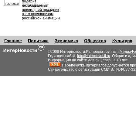
подарит
незабываемый
новогодний праздник
всем поклонникам
российской анимации
Главное
Политика
Экономика
Общество
Культура
©2008 Интерновости.Ру, проект группы «
МедиаФо
Редакция сайта:
info@internovosti.ru
. Общие и адм
Информация на сайте для лиц старше 18 лет.
Перепечатка материалов допускается при н
Свидетельство о регистрации СМИ Эл №ФС77-32