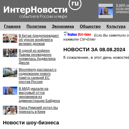
В МИД ук
отток чи
админис
Главное
Политика
Экономика
Общество
Культура
Если Вы заметили о
В Китае предупреждают
нажмите Ctrl+Enter
об угрозе конфликта
великих держав
НОВОСТИ ЗА 08.08.2024
В одной из кофеен
Львова неожиданно
К сожалению, в этот день новосте
появилась Анджелина
Джоли
Bloomberg рассказал о
содержании нового
пакета санкций ЕС
против России
В МИД указали на
массовый отток
чиновников из
администрации Байдена
Папа Римский хотел бы
приехать в Киев
Новости шоу-бизнеса