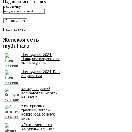
Подпишитесь на нашу
рассылку
Наш партнёр
Женская сеть
myJulia.ru
Ночь музеев 2024.
Народное искусство на
высшем уровне
Ночь музеев 2024. Бал
с Пушкиным
Конкурс «Лучший
пользователь марта»
на Diets.ru
6 интересных
традиций встречи
нового года со всего
мира
«Ёлка телеканала
Карусель» в Крокусе