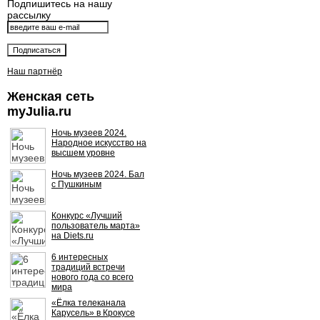
Подпишитесь на нашу
рассылку
Наш партнёр
Женская сеть
myJulia.ru
Ночь музеев 2024.
Народное искусство на
высшем уровне
Ночь музеев 2024. Бал
с Пушкиным
Конкурс «Лучший
пользователь марта»
на Diets.ru
6 интересных
традиций встречи
нового года со всего
мира
«Ёлка телеканала
Карусель» в Крокусе