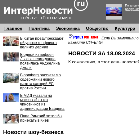
По штату
разруши
Главное
Политика
Экономика
Общество
Культура
Если Вы заметили о
В Китае предупреждают
нажмите Ctrl+Enter
об угрозе конфликта
великих держав
НОВОСТИ ЗА 18.08.2024
В одной из кофеен
Львова неожиданно
К сожалению, в этот день новосте
появилась Анджелина
Джоли
Bloomberg рассказал о
содержании нового
пакета санкций ЕС
против России
В МИД указали на
массовый отток
чиновников из
администрации Байдена
Папа Римский хотел бы
приехать в Киев
Новости шоу-бизнеса