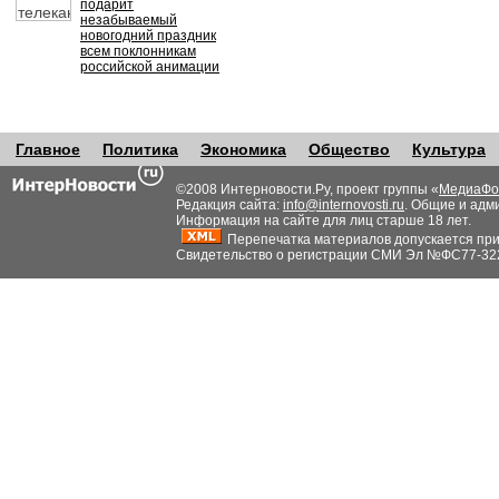
подарит
незабываемый
новогодний праздник
всем поклонникам
российской анимации
Главное
Политика
Экономика
Общество
Культура
©2008 Интерновости.Ру, проект группы «
МедиаФо
Редакция сайта:
info@internovosti.ru
. Общие и адм
Информация на сайте для лиц старше 18 лет.
Перепечатка материалов допускается при н
Свидетельство о регистрации СМИ Эл №ФС77-32