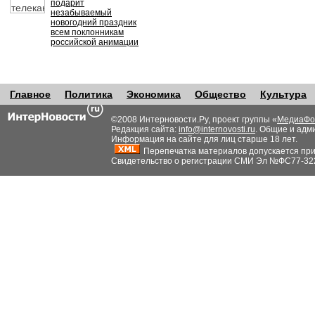
подарит
незабываемый
новогодний праздник
всем поклонникам
российской анимации
Главное
Политика
Экономика
Общество
Культура
©2008 Интерновости.Ру, проект группы «
МедиаФо
Редакция сайта:
info@internovosti.ru
. Общие и адм
Информация на сайте для лиц старше 18 лет.
Перепечатка материалов допускается при н
Свидетельство о регистрации СМИ Эл №ФС77-32