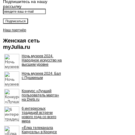
Подпишитесь на нашу
рассылку
Наш партнёр
Женская сеть
myJulia.ru
Ночь музеев 2024.
Народное искусство на
высшем уровне
Ночь музеев 2024. Бал
с Пушкиным
Конкурс «Лучший
пользователь марта»
на Diets.ru
6 интересных
традиций встречи
нового года со всего
мира
«Ёлка телеканала
Карусель» в Крокусе