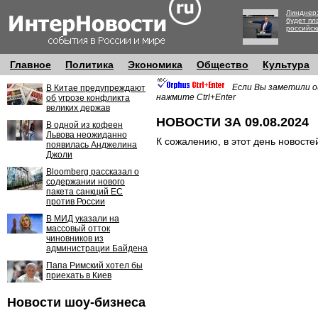
Линднер:
будет пл
российск
Главное
Политика
Экономика
Общество
Культура
Если Вы заметили о
В Китае предупреждают
нажмите Ctrl+Enter
об угрозе конфликта
великих держав
НОВОСТИ ЗА 09.08.2024
В одной из кофеен
Львова неожиданно
К сожалению, в этот день новосте
появилась Анджелина
Джоли
Bloomberg рассказал о
содержании нового
пакета санкций ЕС
против России
В МИД указали на
массовый отток
чиновников из
администрации Байдена
Папа Римский хотел бы
приехать в Киев
Новости шоу-бизнеса