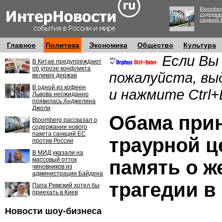
Bloomber
содержан
санкций 
Главное
Политика
Экономика
Общество
Культура
Если Вы
В Китае предупреждают
об угрозе конфликта
пожалуйста, вы
великих держав
В одной из кофеен
и нажмите Ctrl+
Львова неожиданно
появилась Анджелина
Джоли
Обама прин
Bloomberg рассказал о
содержании нового
пакета санкций ЕС
траурной ц
против России
В МИД указали на
массовый отток
память о ж
чиновников из
администрации Байдена
трагедии в
Папа Римский хотел бы
приехать в Киев
Новости шоу-бизнеса