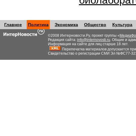
биолабора
Главное
Политика
Экономика
Общество
Культура
©2008 Интерновости.Ру, проект группы «
МедиаФо
Редакция сайта:
info@internovosti.ru
. Общие и адм
Информация на сайте для лиц старше 18 лет.
Перепечатка материалов допускается при н
Свидетельство о регистрации СМИ Эл №ФС77-32