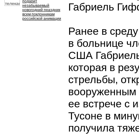
подарит
Габриель Гиф
незабываемый
новогодний праздник
всем поклонникам
российской анимации
Ранее в сред
в больнице чл
США Габриел
которая в рез
стрельбы, отк
вооруженным
ее встрече с 
Тусоне в мину
получила тяж