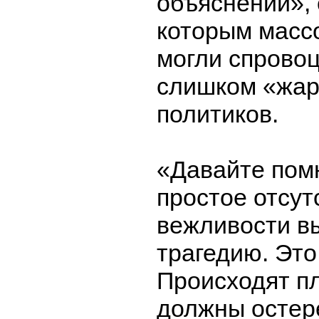
объяснений», 
которым масс
могли спрово
слишком «жар
политиков.
«Давайте помн
простое отсут
вежливости в
трагедию. Это 
Происходят п
должны остер