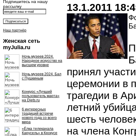
Подпишитесь на нашу
13.1.2011 18:
рассылку
Фо
Б
Наш партнёр
Женская сеть
П
myJulia.ru
Б
Ночь музеев 2024.
Народное искусство на
высшем уровне
принял участи
Ночь музеев 2024. Бал
с Пушкиным
церемонии в п
Конкурс «Лучший
трагедии в Ари
пользователь марта»
на Diets.ru
летний убийц
6 интересных
традиций встречи
шесть челове
нового года со всего
мира
на члена Кон
«Ёлка телеканала
Карусель» в Крокусе