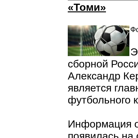
«Томи»
Фо
Э
сборной Росс
Александр Ке
является гла
футбольного к
Информация о
появилась на