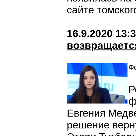
сайте томског
16.9.2020 13:
возвращается
Фо
Р
ф
Евгения Медв
решение верну