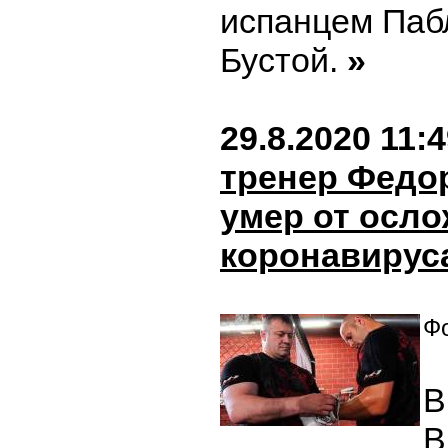
испанцем Паб
Бустой.
»
29.8.2020 11:
тренер Федо
умер от осл
коронавирус
Фо
В
В