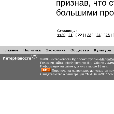
признав, что 
большими пр
Страницы:
<<20
[
21
]
[ 22 ]
[
23
] [
24
] [
25
] 
Главное
Политика
Экономика
Общество
Культура
©2008 Интерновости.Ру, проект группы «
МедиаФо
Редакция сайта:
info@internovosti.ru
. Общие и адм
Информация на сайте для лиц старше 18 лет.
Перепечатка материалов допускается при н
Свидетельство о регистрации СМИ Эл №ФС77-32