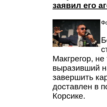
заявил его а
Фо
Б
с
Макгрегор, не
выразивший 
завершить кар
доставлен в 
Корсике.