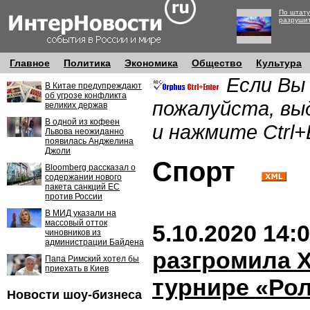
По штату
разруши
Главное
Политика
Экономика
Общество
Культура
Если Вы
В Китае предупреждают
об угрозе конфликта
пожалуйста, вы
великих держав
В одной из кофеен
и нажмите Ctrl+
Львова неожиданно
появилась Анджелина
Джоли
Спорт
Bloomberg рассказал о
содержании нового
пакета санкций ЕС
против России
В МИД указали на
массовый отток
5.10.2020 14:
чиновников из
администрации Байдена
разгромила 
Папа Римский хотел бы
приехать в Киев
турнире «Ро
Новости шоу-бизнеса