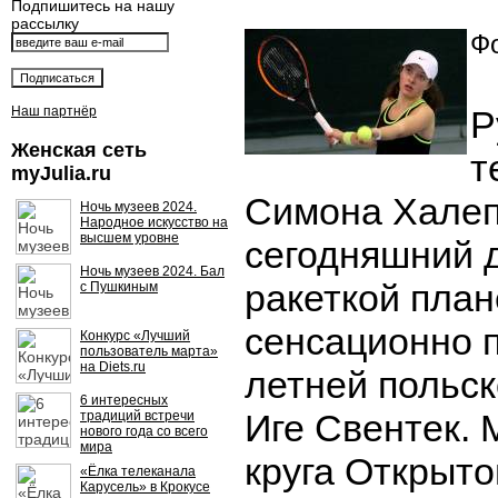
Подпишитесь на нашу
рассылку
Фо
Наш партнёр
Р
Женская сеть
т
myJulia.ru
Симона Халеп
Ночь музеев 2024.
Народное искусство на
высшем уровне
сегодняшний 
Ночь музеев 2024. Бал
ракеткой план
с Пушкиным
сенсационно п
Конкурс «Лучший
пользователь марта»
на Diets.ru
летней польск
6 интересных
Иге Свентек. 
традиций встречи
нового года со всего
мира
круга Открыто
«Ёлка телеканала
Карусель» в Крокусе