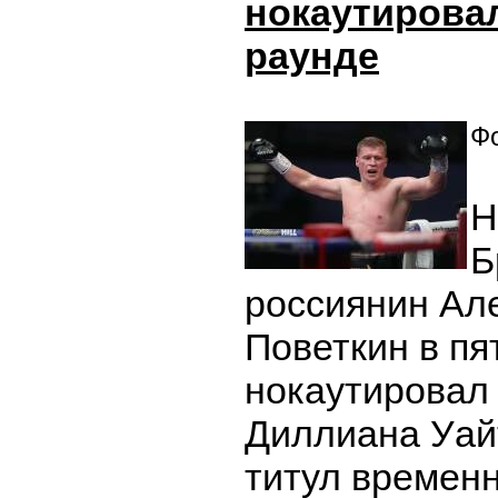
нокаутировал
раунде
Фо
Н
Б
россиянин Ал
Поветкин в пя
нокаутировал
Диллиана Уай
титул времен