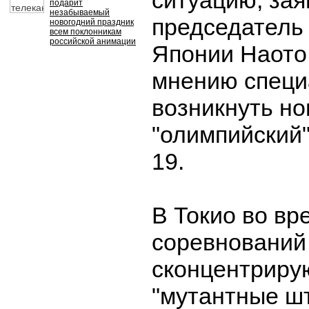
ситуацию, зая
подарит
незабываемый
председатель
новогодний праздник
всем поклонникам
российской анимации
Японии Наото
мнению специ
возникнуть н
"олимпийский
19.
В Токио во вр
соревнований
сконцентриру
"мутантные ш