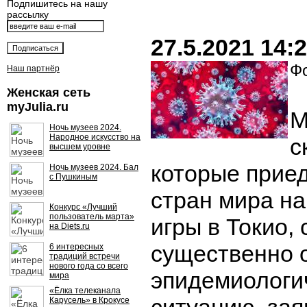
Подпишитесь на нашу
рассылку
27.5.2021 14:
Фо
Наш партнёр
Женская сеть
myJulia.ru
М
Ночь музеев 2024.
Народное искусство на
с
высшем уровне
которые приед
Ночь музеев 2024. Бал
с Пушкиным
стран мира н
Конкурс «Лучший
пользователь марта»
игры в Токио,
на Diets.ru
существенно 
6 интересных
традиций встречи
нового года со всего
эпидемиологи
мира
«Ёлка телеканала
Карусель» в Крокусе