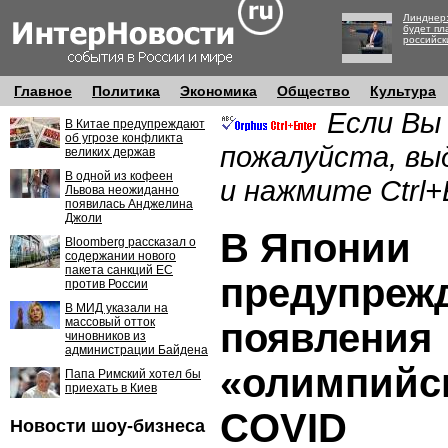
Линднер:
будет пл
российск
Главное
Политика
Экономика
Общество
Культура
Если Вы
В Китае предупреждают
об угрозе конфликта
пожалуйста, вы
великих держав
В одной из кофеен
и нажмите Ctrl+
Львова неожиданно
появилась Анджелина
Джоли
В Японии
Bloomberg рассказал о
содержании нового
пакета санкций ЕС
предупрежд
против России
В МИД указали на
массовый отток
появления
чиновников из
администрации Байдена
«олимпийс
Папа Римский хотел бы
приехать в Киев
COVID
Новости шоу-бизнеса