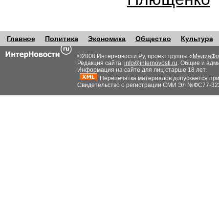
Главное
Политика
Экономика
Общество
Культура
©2008 Интерновости.Ру, проект группы «
МедиаФо
Редакция сайта:
info@internovosti.ru
. Общие и адм
Информация на сайте для лиц старше 18 лет.
Перепечатка материалов допускается при н
Свидетельство о регистрации СМИ Эл №ФС77-32