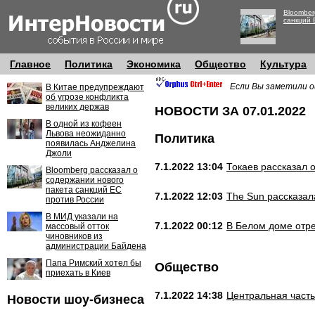
Bloomber
санкций 
Главное
Политика
Экономика
Общество
Культура
Если Вы заметили о
В Китае предупреждают
об угрозе конфликта
великих держав
НОВОСТИ ЗА 07.01.2022
В одной из кофеен
Львова неожиданно
Политика
появилась Анджелина
Джоли
7.1.2022 13:04
Токаев рассказал 
Bloomberg рассказал о
содержании нового
пакета санкций ЕС
7.1.2022 12:03
The Sun рассказал
против России
В МИД указали на
7.1.2022 00:12
В Белом доме отре
массовый отток
чиновников из
администрации Байдена
Папа Римский хотел бы
Общество
приехать в Киев
7.1.2022 14:38
Центральная часть
Новости шоу-бизнеса