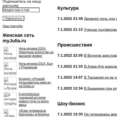
Подпишитесь на нашу
рассылку
Культура
7.1.2022 21:49
Древняя печь для 
Наш партнёр
7.1.2022 21:13
Ученые подтвердил
Женская сеть
myJulia.ru
Происшествия
Ночь музеев 2024.
Народное искусство на
7.1.2022 22:05
В Вологде арестов
высшем уровне
Ночь музеев 2024. Бал
7.1.2022 21:33
В Алма-Ате мароде
с Пушкиным
7.1.2022 14:07
В Танзании из-за 
Конкурс «Лучший
пользователь марта»
на Diets.ru
7.1.2022 12:34
В Башкирии при кр
6 интересных
традиций встречи
нового года со всего
Шоу-бизнес
мира
«Ёлка телеканала
7.1.2022 13:35
На телеэкраны вер
Карусель» в Крокусе