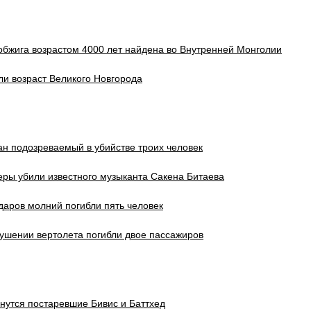
обжига возрастом 4000 лет найдена во Внутренней Монголии
и возраст Великого Новгорода
ан подозреваемый в убийстве троих человек
ры убили известного музыканта Сакена Битаева
ударов молний погибли пять человек
ушении вертолета погибли двое пассажиров
нутся постаревшие Бивис и Баттхед