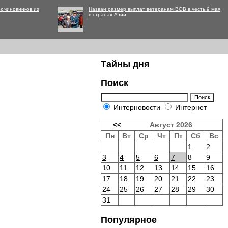
к чиновников из
Назван размер выплат ветеранам ВОВ в честь 9 мая
в странах Азии
Тайны дня
Поиск
Интерновости
Интернет
<<
Август 2026
Пн
Вт
Ср
Чт
Пт
Сб
Вс
1
2
3
4
5
6
7
8
9
10
11
12
13
14
15
16
17
18
19
20
21
22
23
24
25
26
27
28
29
30
31
Популярное