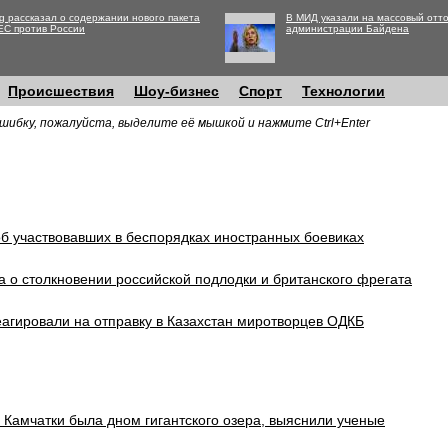
g рассказал о содержании нового пакета
В МИД указали на массовый отто
ЕС против России
администрации Байдена
Происшествия
Шоу-бизнес
Спорт
Технологии
шибку, пожалуйста, выделите её мышкой и нажмите Ctrl+Enter
об участвовавших в беспорядках иностранных боевиках
а о столкновении российской подлодки и британского фрегата
агировали на отправку в Казахстан миротворцев ОДКБ
 Камчатки была дном гигантского озера, выяснили ученые