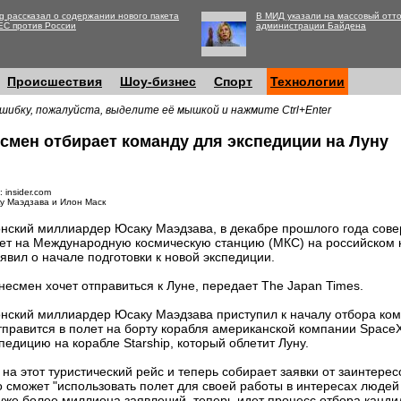
g рассказал о содержании нового пакета
В МИД указали на массовый отто
ЕС против России
администрации Байдена
Происшествия
Шоу-бизнес
Спорт
Технологии
шибку, пожалуйста, выделите её мышкой и нажмите Ctrl+Enter
смен отбирает команду для экспедиции на Луну
 insider.com
у Маэдзава и Илон Маск
нский миллиардер Юсаку Маэдзава, в декабре прошлого года сов
ет на Международную космическую станцию (МКС) на российском 
явил о начале подготовки к новой экспедиции.
несмен хочет отправиться к Луне, передает The Japan Times.
нский миллиардер Юсаку Маэдзава приступил к началу отбора ком
правится в полет на борту корабля американской компании SpaceX,
едицию на корабле Starship, который облетит Луну.
на этот туристический рейс и теперь собирает заявки от заинтере
о сможет "использовать полет для своей работы в интересах людей
уже более миллиона заявлений, теперь идет процесс отбора канди