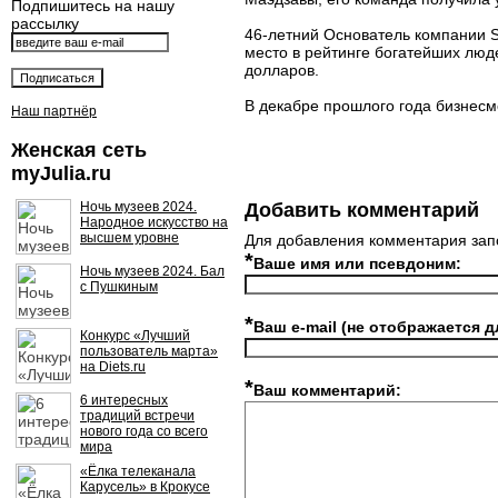
Подпишитесь на нашу
рассылку
46-летний Основатель компании St
место в рейтинге богатейших лю
долларов.
В декабре прошлого года бизнесме
Наш партнёр
Женская сеть
myJulia.ru
Ночь музеев 2024.
Добавить комментарий
Народное искусство на
высшем уровне
Для добавления комментария зап
*
Ваше имя или псевдоним:
Ночь музеев 2024. Бал
с Пушкиным
*
Ваш e-mail (не отображается д
Конкурс «Лучший
пользователь марта»
на Diets.ru
*
Ваш комментарий:
6 интересных
традиций встречи
нового года со всего
мира
«Ёлка телеканала
Карусель» в Крокусе