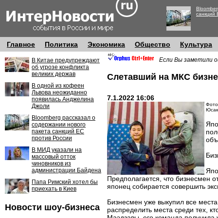
Bloomber
санкций 
Главное
Политика
Экономика
Общество
Культура
Если Вы заметили о
В Китае предупреждают
об угрозе конфликта
великих держав
Слетавший на МКС бизне
В одной из кофеен
Львова неожиданно
7.1.2022 16:06
появилась Анджелина
Фото:
Джоли
Юсак
Bloomberg рассказал о
Япо
содержании нового
пакета санкций ЕС
пол
против России
объ
В МИД указали на
Биз
массовый отток
чиновников из
администрации Байдена
Япо
Предполагается, что бизнесмен от
Папа Римский хотел бы
японец собирается совершить эксп
приехать в Киев
Бизнесмен уже выкупил все места 
Новости шоу-бизнеса
распределить места среди тех, кт
Маэдзавы, его команда получила 