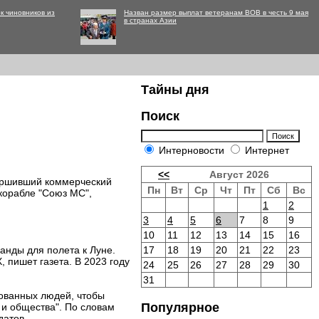
к чиновников из
Назван размер выплат ветеранам ВОВ в честь 9 мая
в странах Азии
Тайны дня
Поиск
Интерновости
Интернет
<<
Август 2026
ершивший коммерческий
Пн
Вт
Ср
Чт
Пт
Сб
Вс
корабле "Союз МС",
1
2
3
4
5
6
7
8
9
10
11
12
13
14
15
16
анды для полета к Луне.
17
18
19
20
21
22
23
 пишет газета. В 2023 году
24
25
26
27
28
29
30
31
сованных людей, чтобы
Популярное
 и общества". По словам
датов.