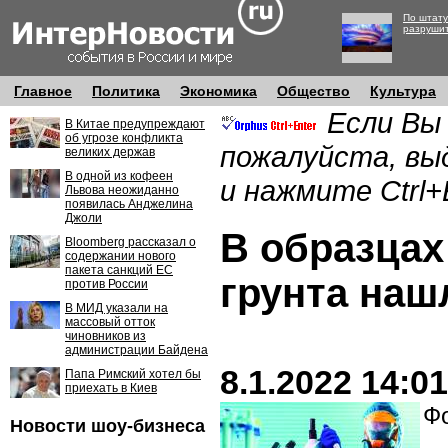
По штату
разруши
Главное
Политика
Экономика
Общество
Культура
Если Вы
В Китае предупреждают
об угрозе конфликта
пожалуйста, вы
великих держав
В одной из кофеен
и нажмите Ctrl+
Львова неожиданно
появилась Анджелина
Джоли
В образцах
Bloomberg рассказал о
содержании нового
пакета санкций ЕС
грунта наш
против России
В МИД указали на
массовый отток
чиновников из
администрации Байдена
8.1.2022 14:01
Папа Римский хотел бы
приехать в Киев
Фо
Новости шоу-бизнеса