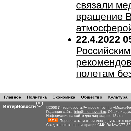
связали ме
вращение В
атмосферо
22.4.2022 0
Российским
рекомендов
полетам бе
Главное
Политика
Экономика
Общество
Культура
©2008 Интерновости.Ру, проект группы «
МедиаФо
Редакция сайта:
info@internovosti.ru
. Общие и адм
Информация на сайте для лиц старше 18 лет.
Перепечатка материалов допускается при н
Свидетельство о регистрации СМИ Эл №ФС77-32