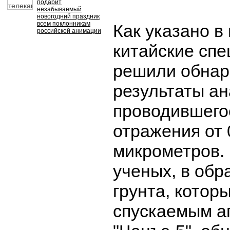
подарит
незабываемый
новогодний праздник
всем поклонникам
Как указано в
российской анимации
китайские сп
решили обнар
результаты ан
проводившегос
отражения от 
микрометров.
ученых, в обр
грунта, котор
спускаемым а