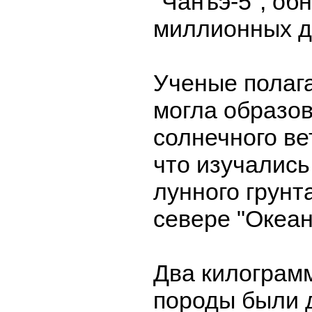
"Чанъэ-5", об
миллионных д
Ученые полага
могла образов
солнечного ве
что изучалис
лунного грунт
севере "Океан
Два килограм
породы были 