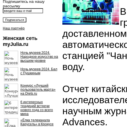
Подпишитесь на нашу
рассылку
В
г
Наш партнёр
доставленном
Женская сеть
автоматическ
myJulia.ru
станцией "Чан
Ночь музеев 2024.
Народное искусство на
высшем уровне
воду.
Ночь музеев 2024. Бал
с Пушкиным
Отчет китайск
Конкурс «Лучший
пользователь марта»
на Diets.ru
исследовател
6 интересных
традиций встречи
научным журн
нового года со всего
мира
Advances.
«Ёлка телеканала
Карусель» в Крокусе