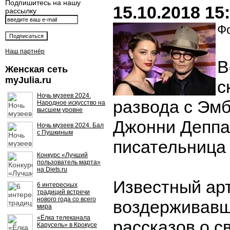
Подпишитесь на нашу
15.10.2018 15
рассылку
Фо
Наш партнёр
В
Женская сеть
myJulia.ru
с
Ночь музеев 2024.
развода с Эмб
Народное искусство на
высшем уровне
Джонни Деппа
Ночь музеев 2024. Бал
с Пушкиным
писательница 
Конкурс «Лучший
пользователь марта»
на Diets.ru
Известный арт
6 интересных
традиций встречи
нового года со всего
воздерживавш
мира
«Ёлка телеканала
рассказов о с
Карусель» в Крокусе