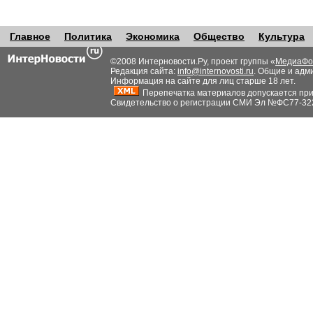
Главное
Политика
Экономика
Общество
Культура
©2008 Интерновости.Ру, проект группы «
МедиаФо
Редакция сайта:
info@internovosti.ru
. Общие и адм
Информация на сайте для лиц старше 18 лет.
Перепечатка материалов допускается при н
Свидетельство о регистрации СМИ Эл №ФС77-32