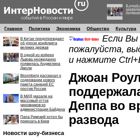
В одной 
неожида
Анджели
Главное
Политика
Экономика
Общество
Культура
Если Вы
В Китае предупреждают
об угрозе конфликта
пожалуйста, вы
великих держав
В одной из кофеен
и нажмите Ctrl+
Львова неожиданно
появилась Анджелина
Джоли
Джоан Роу
Bloomberg рассказал о
содержании нового
пакета санкций ЕС
поддержал
против России
В МИД указали на
массовый отток
Деппа во в
чиновников из
администрации Байдена
развода
Папа Римский хотел бы
приехать в Киев
Новости шоу-бизнеса