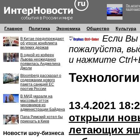
По штату
разруши
Главное
Политика
Экономика
Общество
Культура
Если Вы
В Китае предупреждают
об угрозе конфликта
пожалуйста, вы
великих держав
В одной из кофеен
и нажмите Ctrl+
Львова неожиданно
появилась Анджелина
Джоли
Технолог
Bloomberg рассказал о
содержании нового
пакета санкций ЕС
против России
В МИД указали на
массовый отток
13.4.2021 18:
чиновников из
администрации Байдена
открыли нов
Папа Римский хотел бы
приехать в Киев
летающих ящ
Новости шоу-бизнеса