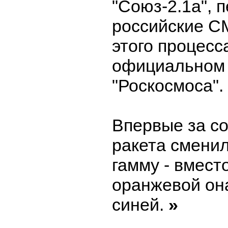
"Союз-2.1а", 
российские С
этого процесс
официальном 
"Роскосмоса".
Впервые за со
ракета смени
гамму - вмест
оранжевой она
синей.
»