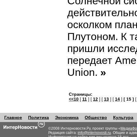
Солнечной сис
действительн
осколком план
Плутоном. К т
пришли иссле
передает Amer
Union.
»
Страницы:
<<10
[
11
] [
12
] [
13
] [
14
]
[ 15 ]
Главное
Политика
Экономика
Общество
Культура
©2008 Интерновости.Ру, проект группы «
МедиаФо
Редакция сайта:
info@internovosti.ru
. Общие и адм