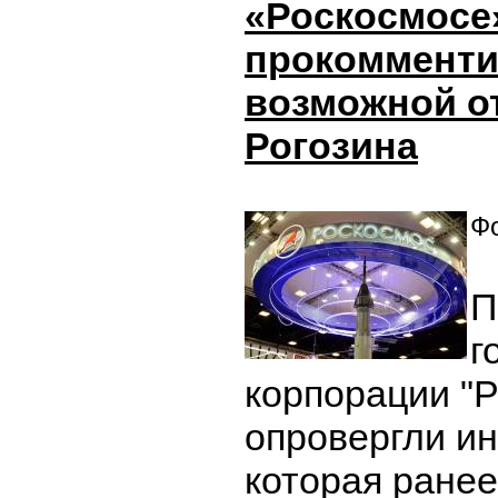
«Роскосмосе
прокомменти
возможной о
Рогозина
Фо
П
г
корпорации "Р
опровергли и
которая ранее