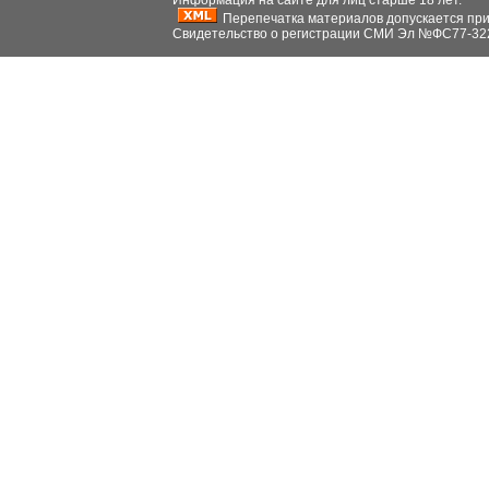
Информация на сайте для лиц старше 18 лет.
Перепечатка материалов допускается при н
Свидетельство о регистрации СМИ Эл №ФС77-32