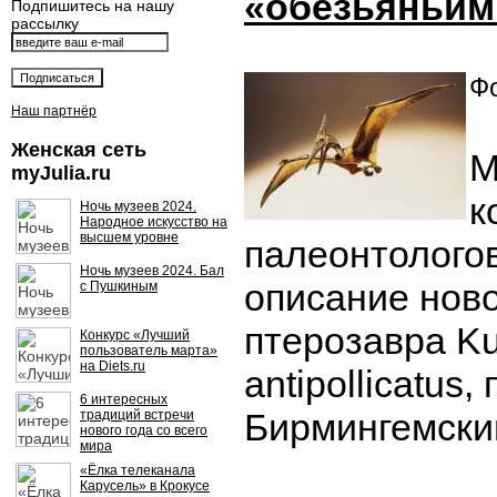
«обезьяньим
Подпишитесь на нашу
рассылку
Фо
Наш партнёр
Женская сеть
М
myJulia.ru
к
Ночь музеев 2024.
Народное искусство на
высшем уровне
палеонтолого
Ночь музеев 2024. Бал
описание ново
с Пушкиным
птерозавра K
Конкурс «Лучший
пользователь марта»
на Diets.ru
antipollicatus,
6 интересных
Бирмингемский
традиций встречи
нового года со всего
мира
«Ёлка телеканала
Карусель» в Крокусе