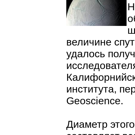
Н
о
ш
величине спут
удалось полу
исследовател
Калифорнийск
института, пе
Geoscience.
Диаметр этого