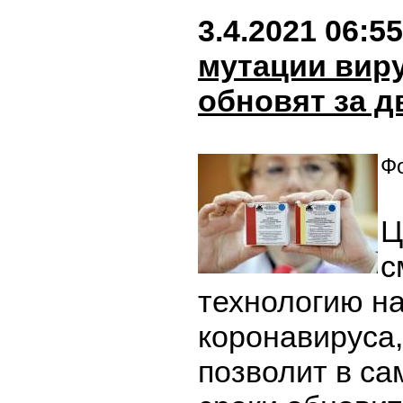
3.4.2021 06:55
мутации виру
обновят за д
Фо
Ц
с
технологию на
коронавируса,
позволит в с