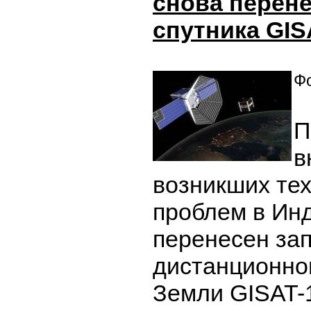
снова перене
спутника GIS
Фо
П
в
возникших те
проблем в Ин
перенесен зап
дистанционно
Земли GISAT-