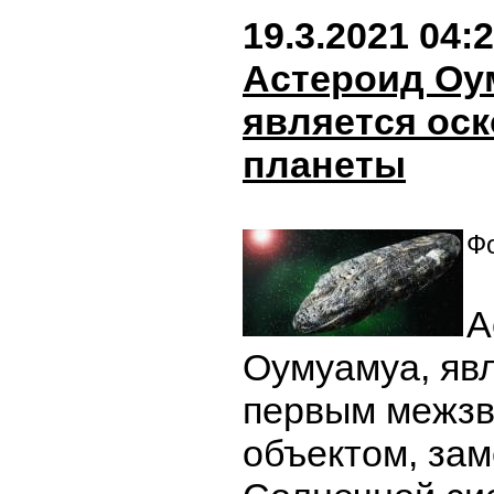
19.3.2021 04:
Астероид Оу
является ос
планеты
Фо
А
Оумуамуа, яв
первым межз
объектом, за