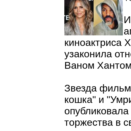
И
а
киноактриса 
узаконила от
Ваном Хантом
Звезда фильм
кошка" и "Умри
опубликовала 
торжества в с