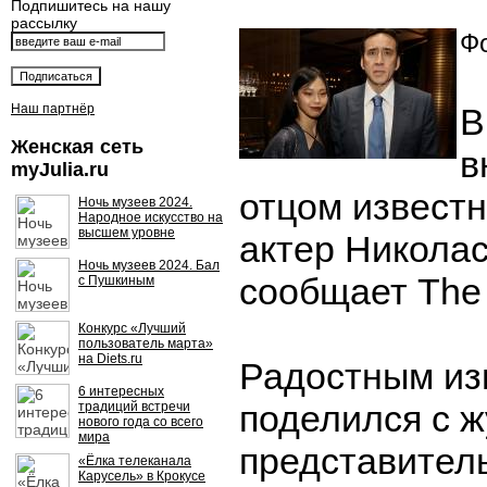
Подпишитесь на нашу
рассылку
Фо
Наш партнёр
В
Женская сеть
в
myJulia.ru
отцом известн
Ночь музеев 2024.
Народное искусство на
высшем уровне
актер Николас
Ночь музеев 2024. Бал
сообщает The
с Пушкиным
Конкурс «Лучший
пользователь марта»
на Diets.ru
Радостным из
6 интересных
поделился с 
традиций встречи
нового года со всего
мира
представител
«Ёлка телеканала
Карусель» в Крокусе