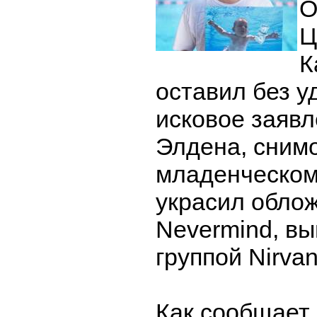
О
Ц
К
оставил без у
исковое заяв
Элдена, снимо
младенческом
украсил обло
Nevermind, в
группой Nirvan
Как сообщает 