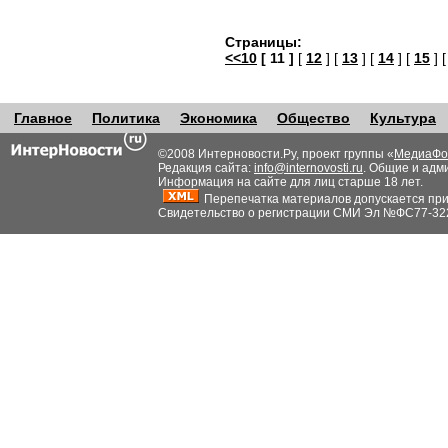
Страницы:
<<10
[ 11 ]
[
12
] [
13
] [
14
] [
15
] 
Главное
Политика
Экономика
Общество
Культура
©2008 Интерновости.Ру, проект группы «
МедиаФо
Редакция сайта:
info@internovosti.ru
. Общие и адм
Информация на сайте для лиц старше 18 лет.
Перепечатка материалов допускается при н
Свидетельство о регистрации СМИ Эл №ФС77-32