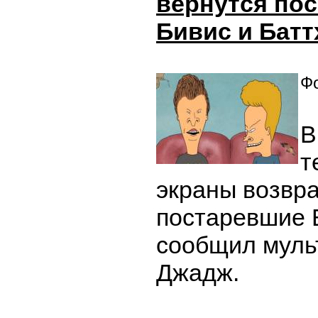
вернутся по
Бивис и Батт
Фо
В
т
экраны возвра
постаревшие Б
сообщил муль
Джадж.