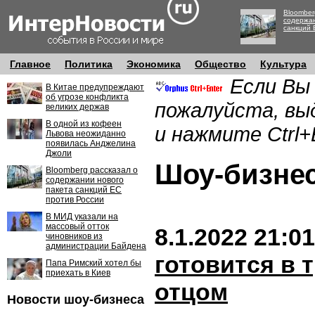
Bloomber
содержан
санкций 
Главное
Политика
Экономика
Общество
Культура
Если Вы
В Китае предупреждают
об угрозе конфликта
пожалуйста, вы
великих держав
В одной из кофеен
и нажмите Ctrl+
Львова неожиданно
появилась Анджелина
Джоли
Шоу-бизн
Bloomberg рассказал о
содержании нового
пакета санкций ЕС
против России
В МИД указали на
массовый отток
8.1.2022 21:01
чиновников из
администрации Байдена
готовится в 
Папа Римский хотел бы
приехать в Киев
отцом
Новости шоу-бизнеса