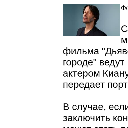
Фо
С
м
фильма "Дьяв
городе" ведут
актером Киан
передает порт
В случае, есл
заключить кон