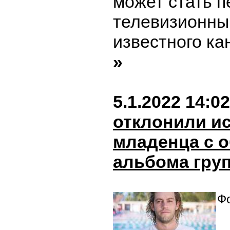
может стать 
телевизионны
известного ка
»
5.1.2022 14:02
отклонили и
младенца с 
альбома груп
Ф