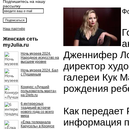
Подпишитесь на нашу
рассылку
Фо
Наш партнёр
Г
Женская сеть
а
myJulia.ru
Дженнифер Ло
Ночь музеев 2024.
Народное искусство на
высшем уровне
директор худ
Ночь музеев 2024. Бал
галереи Кук 
с Пушкиным
рождения реб
Конкурс «Лучший
пользователь марта»
на Diets.ru
6 интересных
Как передает 
традиций встречи
нового года со всего
мира
информация п
«Ёлка телеканала
Карусель» в Крокусе