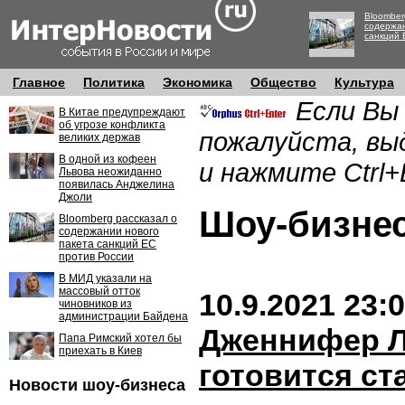
Bloomber
содержан
санкций 
Главное
Политика
Экономика
Общество
Культура
Если Вы
В Китае предупреждают
об угрозе конфликта
пожалуйста, вы
великих держав
В одной из кофеен
и нажмите Ctrl+
Львова неожиданно
появилась Анджелина
Джоли
Шоу-бизн
Bloomberg рассказал о
содержании нового
пакета санкций ЕС
против России
В МИД указали на
массовый отток
10.9.2021 23:
чиновников из
администрации Байдена
Дженнифер 
Папа Римский хотел бы
приехать в Киев
готовится ст
Новости шоу-бизнеса