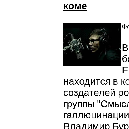
коме
Фо
В
б
Е
находится в к
создателей ро
группы "Смыс
галлюцинации
Владимир Бур