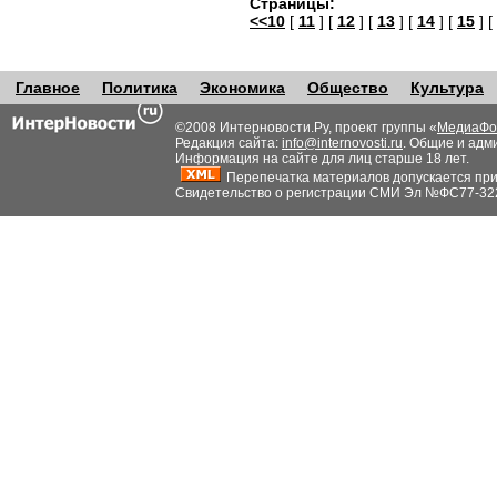
Страницы:
<<10
[
11
] [
12
] [
13
] [
14
] [
15
] [
Главное
Политика
Экономика
Общество
Культура
©2008 Интерновости.Ру, проект группы «
МедиаФо
Редакция сайта:
info@internovosti.ru
. Общие и адм
Информация на сайте для лиц старше 18 лет.
Перепечатка материалов допускается при н
Свидетельство о регистрации СМИ Эл №ФС77-32