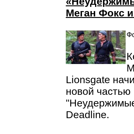
«Неудержимы
Меган Фокс и
Фо
К
M
Lionsgate нач
новой частью
"Неудержимые
Deadline.