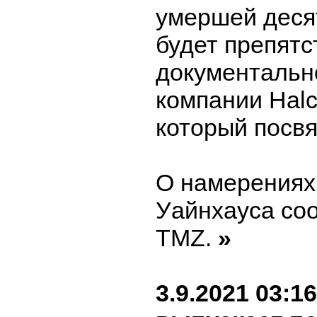
умершей десят
будет препят
документальн
компании Halc
который посвя
О намерениях
Уайнхауса со
TMZ.
»
3.9.2021 03:16