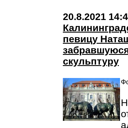
20.8.2021 14:
Калининград
певицу Наташ
забравшуюся
скульптуру
Фо
Н
о
а