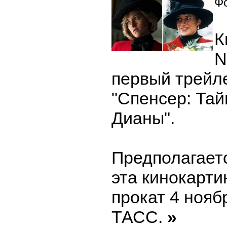
Фо
К
N
первый трейл
"Спенсер: Та
Дианы".
Предполагаетс
эта кинокарти
прокат 4 нояб
ТАСС.
»