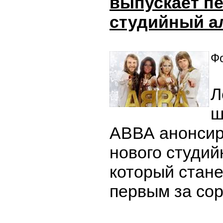
выпускает пе
студийный а
Фо
Л
ш
АВВА анонсир
нового студий
который стане
первым за сор