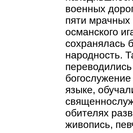
военных дорог
пяти мрачных
османского иг
сохранялась 
народность. Т
переводились 
богослужение
языке, обучал
священнослуж
обителях раз
живопись, пев