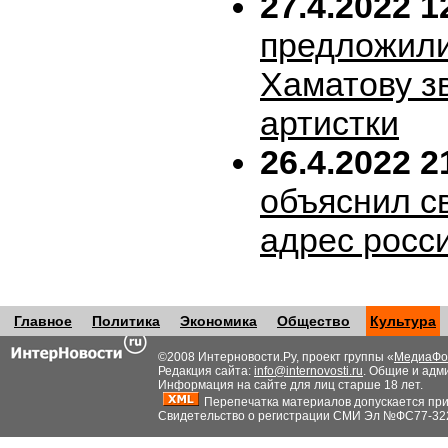
27.4.2022 1
предложил
Хаматову з
артистки
26.4.2022 2
объяснил с
адрес росс
Главное
Политика
Экономика
Общество
Культура
©2008 Интерновости.Ру, проект группы «
МедиаФо
Редакция сайта:
info@internovosti.ru
. Общие и адм
Информация на сайте для лиц старше 18 лет.
Перепечатка материалов допускается при н
Свидетельство о регистрации СМИ Эл №ФС77-32