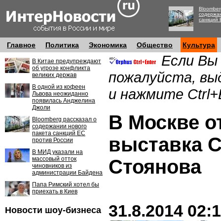
Bloomber
содержан
санкций 
Главное
Политика
Экономика
Общество
Культура
Если Вы
В Китае предупреждают
об угрозе конфликта
пожалуйста, вы
великих держав
В одной из кофеен
и нажмите Ctrl+
Львова неожиданно
появилась Анджелина
Джоли
В Москве о
Bloomberg рассказал о
содержании нового
пакета санкций ЕС
выставка С
против России
В МИД указали на
массовый отток
Стоянова
чиновников из
администрации Байдена
Папа Римский хотел бы
приехать в Киев
31.8.2014 02:
Новости шоу-бизнеса