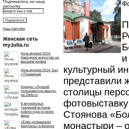
Подпишитесь на нашу
Фо
рассылку
П
Наш партнёр
Р
Женская сеть
Б
myJulia.ru
Ночь музеев 2024.
и
Народное искусство на
высшем уровне
культурный ин
Ночь музеев 2024. Бал
с Пушкиным
представили ж
Конкурс «Лучший
столицы перс
пользователь марта»
на Diets.ru
фотовыставку
6 интересных
традиций встречи
Стоянова «Бо
нового года со всего
мира
«Ёлка телеканала
монастыри – о
Карусель» в Крокусе