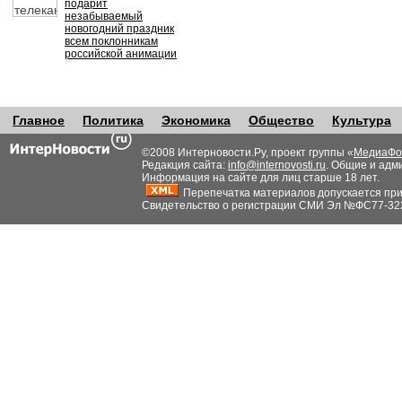
подарит
незабываемый
новогодний праздник
всем поклонникам
российской анимации
Главное
Политика
Экономика
Общество
Культура
©2008 Интерновости.Ру, проект группы «
МедиаФо
Редакция сайта:
info@internovosti.ru
. Общие и адм
Информация на сайте для лиц старше 18 лет.
Перепечатка материалов допускается при н
Свидетельство о регистрации СМИ Эл №ФС77-32