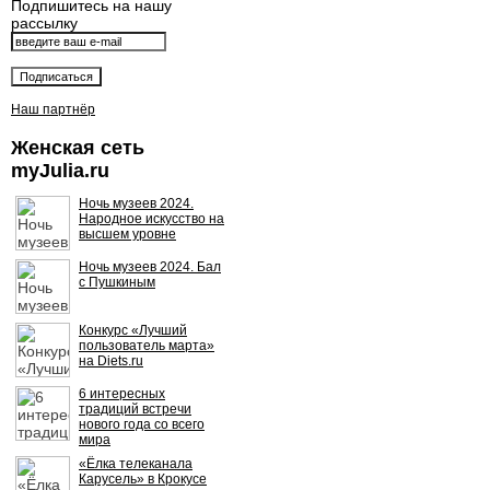
Подпишитесь на нашу
рассылку
Наш партнёр
Женская сеть
myJulia.ru
Ночь музеев 2024.
Народное искусство на
высшем уровне
Ночь музеев 2024. Бал
с Пушкиным
Конкурс «Лучший
пользователь марта»
на Diets.ru
6 интересных
традиций встречи
нового года со всего
мира
«Ёлка телеканала
Карусель» в Крокусе