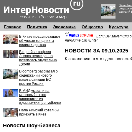
Bloomber
содержан
санкций 
Главное
Политика
Экономика
Общество
Культура
Если Вы заметили о
В Китае предупреждают
нажмите Ctrl+Enter
об угрозе конфликта
великих держав
НОВОСТИ ЗА 09.10.2025
В одной из кофеен
Львова неожиданно
К сожалению, в этот день новосте
появилась Анджелина
Джоли
Bloomberg рассказал о
содержании нового
пакета санкций ЕС
против России
В МИД указали на
массовый отток
чиновников из
администрации Байдена
Папа Римский хотел бы
приехать в Киев
Новости шоу-бизнеса