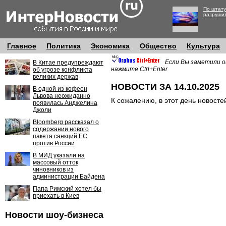
По штату
разруши
Главное
Политика
Экономика
Общество
Культура
Если Вы заметили о
В Китае предупреждают
нажмите Ctrl+Enter
об угрозе конфликта
великих держав
НОВОСТИ ЗА 14.10.2025
В одной из кофеен
Львова неожиданно
К сожалению, в этот день новосте
появилась Анджелина
Джоли
Bloomberg рассказал о
содержании нового
пакета санкций ЕС
против России
В МИД указали на
массовый отток
чиновников из
администрации Байдена
Папа Римский хотел бы
приехать в Киев
Новости шоу-бизнеса