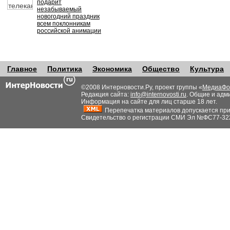
подарит
незабываемый
новогодний праздник
всем поклонникам
российской анимации
Главное
Политика
Экономика
Общество
Культура
©2008 Интерновости.Ру, проект группы «
МедиаФо
Редакция сайта:
info@internovosti.ru
. Общие и адм
Информация на сайте для лиц старше 18 лет.
Перепечатка материалов допускается при н
Свидетельство о регистрации СМИ Эл №ФС77-32