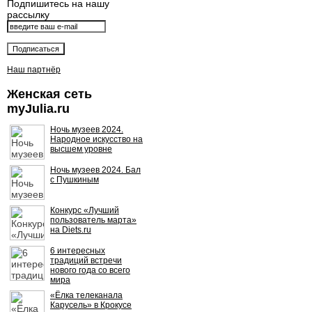
Подпишитесь на нашу
рассылку
Наш партнёр
Женская сеть
myJulia.ru
Ночь музеев 2024.
Народное искусство на
высшем уровне
Ночь музеев 2024. Бал
с Пушкиным
Конкурс «Лучший
пользователь марта»
на Diets.ru
6 интересных
традиций встречи
нового года со всего
мира
«Ёлка телеканала
Карусель» в Крокусе