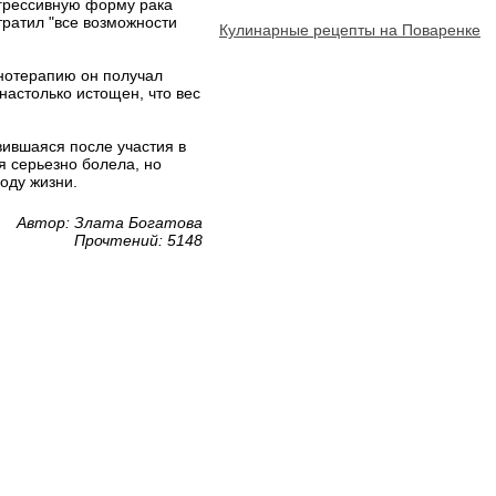
агрессивную форму рака
утратил "все возможности
Кулинарные рецепты на Поваренке
унотерапию он получал
настолько истощен, что вес
вившаяся после участия в
я серьезно болела, но
году жизни.
Автор: Злата Богатова
Прочтений: 5148