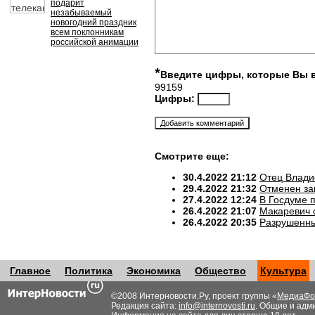
подарит
незабываемый
новогодний праздник
всем поклонникам
российской анимации
*
Введите цифры, которые Вы 
99159
Цифры:
Смотрите еще:
30.4.2022 21:12
Отец Влади
29.4.2022 21:32
Отменен за
27.4.2022 12:24
В Госдуме 
26.4.2022 21:07
Макаревич 
26.4.2022 20:35
Разрушенны
Главное
Политика
Экономика
Общество
Культура
©2008 Интерновости.Ру, проект группы «
МедиаФо
Редакция сайта:
info@internovosti.ru
. Общие и адм