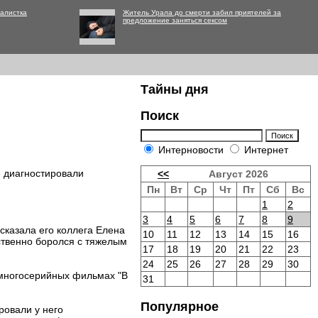
алистка
Житель Урала до смерти забил приятелей за
предложение заняться сексом
Тайны дня
Поиск
Интерновости
Интернет
е диагностировали
<<
Август 2026
Пн
Вт
Ср
Чт
Пт
Сб
Вс
1
2
3
4
5
6
7
8
9
сказала его коллега Елена
10
11
12
13
14
15
16
ственно боролся с тяжелым
17
18
19
20
21
22
23
24
25
26
27
28
29
30
в многосерийных фильмах "В
31
Популярное
ровали у него