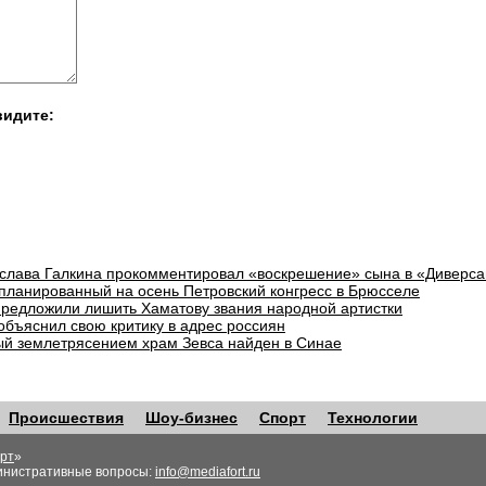
видите:
слава Галкина прокомментировал «воскрешение» сына в «Диверса
планированный на осень Петровский конгресс в Брюсселе
предложили лишить Хаматову звания народной артистки
объяснил свою критику в адрес россиян
й землетрясением храм Зевса найден в Синае
Происшествия
Шоу-бизнес
Спорт
Технологии
рт
»
инистративные вопросы:
info@mediafort.ru