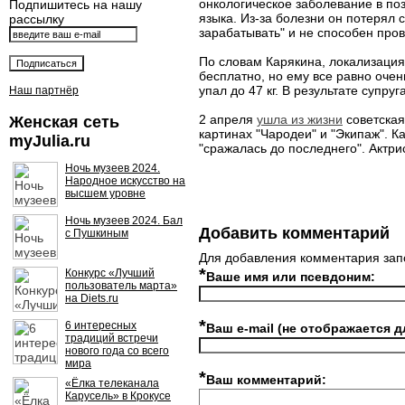
онкологическое заболевание в по
Подпишитесь на нашу
языка. Из-за болезни он потерял с
рассылку
зарабатывать" и не способен пров
По словам Карякина, локализация
бесплатно, но ему все равно очен
упал до 47 кг. В результате супру
Наш партнёр
2 апреля
ушла из жизни
советская
Женская сеть
картинах "Чародеи" и "Экипаж". К
myJulia.ru
"сражалась до последнего". Актри
Ночь музеев 2024.
Народное искусство на
высшем уровне
Ночь музеев 2024. Бал
Добавить комментарий
с Пушкиным
Для добавления комментария зап
*
Конкурс «Лучший
Ваше имя или псевдоним:
пользователь марта»
на Diets.ru
*
6 интересных
Ваш e-mail (не отображается д
традиций встречи
нового года со всего
мира
*
Ваш комментарий:
«Ёлка телеканала
Карусель» в Крокусе