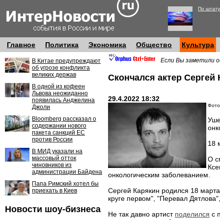
По штату
Главное
Политика
Экономика
Общество
Культура
Если Вы заметили о
В Китае предупреждают
об угрозе конфликта
великих держав
Скончался актер Сергей 
В одной из кофеен
Львова неожиданно
29.4.2022 18:32
появилась Анджелина
Фото:
Джоли
Bloomberg рассказал о
Уше
содержании нового
онк
пакета санкций ЕС
против России
18 
В МИД указали на
массовый отток
О с
чиновников из
Ксе
администрации Байдена
онкологическим заболеванием.
Папа Римский хотел бы
Сергей Карякин родился 18 марта
приехать в Киев
круге первом", "Перевал Дятлова"
Новости шоу-бизнеса
Не так давно артист
поделился
с 