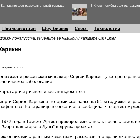
 Канзас прошел разрушительный торнадо
В Киеве погибла еще одна журн
Происшествия
Шоу-бизнес
Спорт
Технологии
шибку, пожалуйста, выделите её мышкой и нажмите Ctrl+Enter
Карякин
 livejournal.com
л из жизни российский киноактер Сергей Карякин, у которого ране
ологическое заболевание.
марта артисту исполнилось пятьдесят лет.
мерти Сергея Карякина, который скончался на 51-м году жизни, рас
нофонтова. На странице в соцсети она сообщила, что артист муже
 1972 года в Томске. Артист приобрел известность после съемок 
, "Обратная сторона Луны" и других проектах.
поклонниками страшным известием, рассказав, что врачи диагности