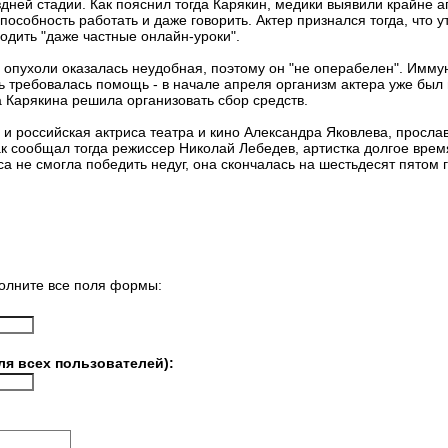
здней стадии. Как пояснил тогда Карякин, медики выявили крайне 
пособность работать и даже говорить. Актер признался тогда, что 
одить "даже частные онлайн-уроки".
 опухоли оказалась неудобная, поэтому он "не операбелен". Имм
ь требовалась помощь - в начале апреля организм актера уже был 
га Карякина решила организовать сбор средств.
 и российская актриса театра и кино Александра Яковлева, просла
ак сообщал тогда режиссер Николай Лебедев, артистка долгое врем
са не смогла победить недуг, она скончалась на шестьдесят пятом 
олните все поля формы:
ля всех пользователей):