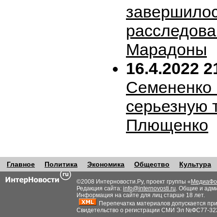
завершило
расследова
Марадоны
16.4.2022 2
Семененко 
серьезную 
Плющенко
Главное
Политика
Экономика
Общество
Культура
©2008 Интерновости.Ру, проект группы «
МедиаФо
Редакция сайта:
info@internovosti.ru
. Общие и адм
Информация на сайте для лиц старше 18 лет.
Перепечатка материалов допускается при н
Свидетельство о регистрации СМИ Эл №ФС77-32