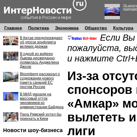
По штату
разруши
Главное
Политика
Экономика
Общество
Культура
Если Вы
В Китае предупреждают
об угрозе конфликта
пожалуйста, вы
великих держав
В одной из кофеен
и нажмите Ctrl+
Львова неожиданно
появилась Анджелина
Джоли
Из-за отсу
Bloomberg рассказал о
содержании нового
пакета санкций ЕС
спонсоров
против России
В МИД указали на
массовый отток
«Амкар» м
чиновников из
администрации Байдена
вылететь и
Папа Римский хотел бы
приехать в Киев
лиги
Новости шоу-бизнеса