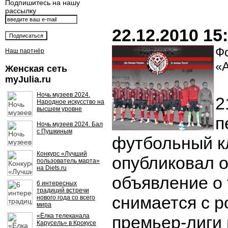
Подпишитесь на нашу
рассылку
22.12.2010 15
Фо
Наш партнёр
«
Женская сеть
myJulia.ru
Ночь музеев 2024.
2
Народное искусство на
высшем уровне
п
Ночь музеев 2024. Бал
с Пушкиным
футбольный к
Конкурс «Лучший
опубликовал 
пользователь марта»
на Diets.ru
объявление о 
6 интересных
традиций встречи
снимается с 
нового года со всего
мира
«Ёлка телеканала
премьер-лиги 
Карусель» в Крокусе