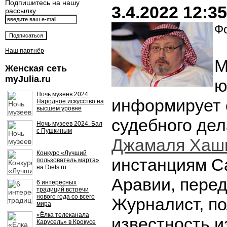
Подпишитесь на нашу
3.4.2022 12:35
рассылку
Фо
Наш партнёр
М
Женская сеть
myJulia.ru
ю
Ночь музеев 2024.
информирует 
Народное искусство на
высшем уровне
судебного де
Ночь музеев 2024. Бал
с Пушкиным
Джамаля Хаш
Конкурс «Лучший
инстанциям С
пользователь марта»
на Diets.ru
Аравии, пере
6 интересных
традиций встречи
нового года со всего
Журналист, п
мира
«Ёлка телеканала
известность и
Карусель» в Крокусе