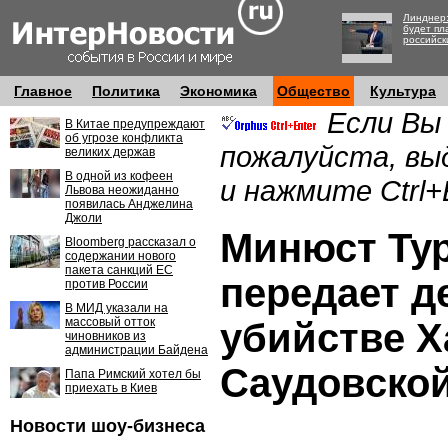
Линднер:
будет пл
российск
Главное
Политика
Экономика
Общество
Культура
Если Вы
В Китае предупреждают
об угрозе конфликта
пожалуйста, вы
великих держав
В одной из кофеен
и нажмите Ctrl+
Львова неожиданно
появилась Анджелина
Джоли
Минюст Ту
Bloomberg рассказал о
содержании нового
пакета санкций ЕС
передает д
против России
В МИД указали на
массовый отток
убийстве 
чиновников из
администрации Байдена
Саудовско
Папа Римский хотел бы
приехать в Киев
Новости шоу-бизнеса