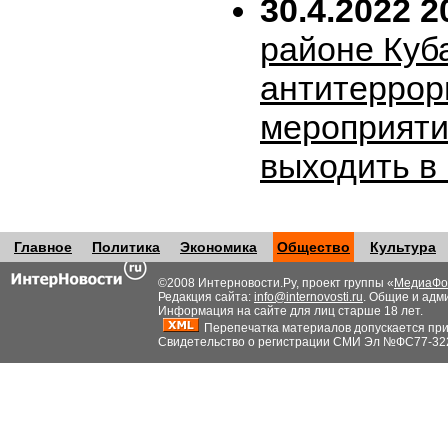
30.4.2022 2
районе Куб
антитеррор
мероприяти
выходить в
Главное
Политика
Экономика
Общество
Культура
©2008 Интерновости.Ру, проект группы «
МедиаФо
Редакция сайта:
info@internovosti.ru
. Общие и адм
Информация на сайте для лиц старше 18 лет.
Перепечатка материалов допускается при н
Свидетельство о регистрации СМИ Эл №ФС77-32