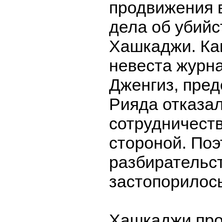
продвижения 
дела об убий
Хашкаджи. Ка
невеста журн
Дженгиз, пред
Рияда отказал
сотрудничеств
стороной. По
разбирательс
застопорилось
Хашкаджи про