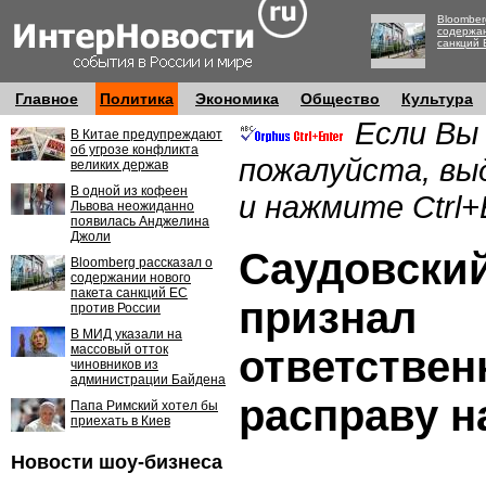
Bloomber
содержан
санкций 
Главное
Политика
Экономика
Общество
Культура
Если Вы
В Китае предупреждают
об угрозе конфликта
пожалуйста, вы
великих держав
В одной из кофеен
и нажмите Ctrl+
Львова неожиданно
появилась Анджелина
Джоли
Саудовски
Bloomberg рассказал о
содержании нового
пакета санкций ЕС
признал
против России
В МИД указали на
массовый отток
ответствен
чиновников из
администрации Байдена
расправу 
Папа Римский хотел бы
приехать в Киев
Новости шоу-бизнеса