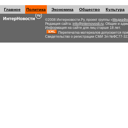
Главное
Политика
Экономика
Общество
Культура
©2008 Интерновости.Ру, проект группы «
МедиаФо
Редакция сайта:
info@internovosti.ru
. Общие и адм
Информация на сайте для лиц старше 18 лет.
Перепечатка материалов допускается при н
Свидетельство о регистрации СМИ Эл №ФС77-32