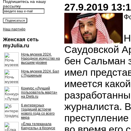
Подпишитесь на нашу
27.9.2019 13:
рассылку
Фо
Наш партнёр
Н
Женская сеть
myJulia.ru
Саудовской А
Ночь музеев 2024.
бен
Сальман
з
Народное искусство на
высшем уровне
имел представ
Ночь музеев 2024. Бал
с Пушкиным
имеется какой
Конкурс «Лучший
разработанны
пользователь марта»
на Diets.ru
журналиста. В
6 интересных
традиций встречи
нового года со всего
преступление
мира
«Ёлка телеканала
во время его 
Карусель» в Крокусе