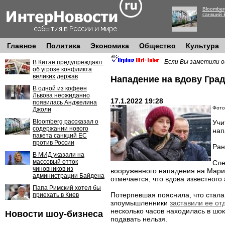
Bloomber
санкций 
Главное
Политика
Экономика
Общество
Культура
Если Вы заметили о
В Китае предупреждают
об угрозе конфликта
великих держав
Нападение на вдову Гра
В одной из кофеен
Львова неожиданно
17.1.2022 19:28
появилась Анджелина
Фото
Джоли
Bloomberg рассказал о
Учи
содержании нового
нап
пакета санкций ЕС
против России
Ран
В МИД указали на
массовый отток
Сле
чиновников из
вооруженного нападения на Марин
администрации Байдена
отмечается, что вдова известного
Папа Римский хотел бы
Потерпевшая пояснила, что стала
приехать в Киев
злоумышленники
заставили ее от
несколько часов находилась в шок
Новости шоу-бизнеса
подавать нельзя.