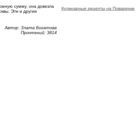
ромную сумму, она довезла
Кулинарные рецепты на Поваренке
квы. Эти и другие
Автор: Злата Богатова
Прочтений: 3814