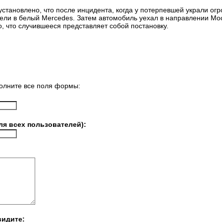
установлено, что после инцидента, когда у потерпевшей украли ог
сели в белый Mercedes. Затем автомобиль уехал в направлении Мос
о, что случившееся представляет собой постановку.
олните все поля формы:
ля всех пользователей):
видите: