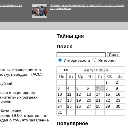
к чиновников из
Назван размер выплат ветеранам ВОВ в честь 9 мая
в странах Азии
Тайны дня
Поиск
Интерновости
Интернет
рганы с заявлением о
<<
Август 2026
ровку, передает ТАСС.
Пн
Вт
Ср
Чт
Пт
Сб
Вс
1
2
рублей.
3
4
5
6
7
8
9
ючая инсценировку
10
11
12
13
14
15
16
анительных органах
17
18
19
20
21
22
23
 часов.
24
25
26
27
28
29
30
 Коташенко,
31
коло 19:00, отметив, что
ждая о том, что заявление
Популярное