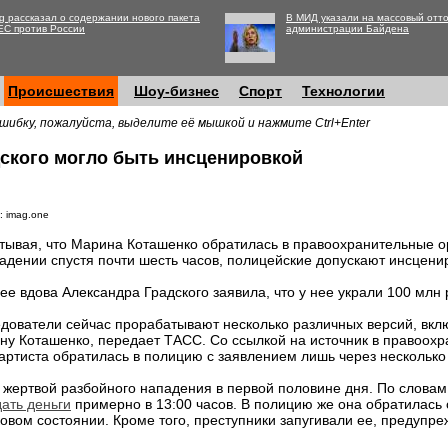
g рассказал о содержании нового пакета
В МИД указали на массовый отто
ЕС против России
администрации Байдена
Происшествия
Шоу-бизнес
Спорт
Технологии
шибку, пожалуйста, выделите её мышкой и нажмите Ctrl+Enter
дского могло быть инсценировкой
: imag.one
тывая, что Марина Коташенко обратилась в правоохранительные о
адении спустя почти шесть часов, полицейские допускают инсцени
ее вдова Александра Градского заявила, что у нее украли 100 млн 
дователи сейчас прорабатывают несколько различных версий, вкл
у Коташенко, передает ТАСС. Со ссылкой на источник в правоохр
 артиста обратилась в полицию с заявлением лишь через несколько
 жертвой разбойного нападения в первой половине дня. По словам
дать деньги
примерно в 13:00 часов. В полицию же она обратилась о
овом состоянии. Кроме того, преступники запугивали ее, предупре