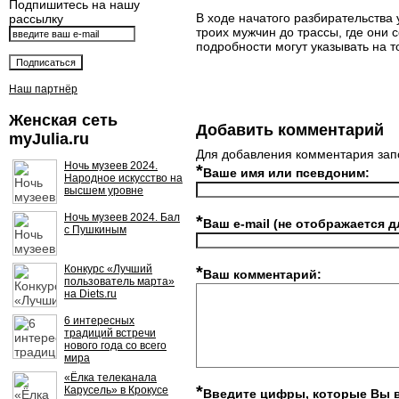
Подпишитесь на нашу
В ходе начатого разбирательства 
рассылку
троих мужчин до трассы, где они 
подробности могут указывать на т
Наш партнёр
Женская сеть
Добавить комментарий
myJulia.ru
Для добавления комментария зап
Ночь музеев 2024.
*
Ваше имя или псевдоним:
Народное искусство на
высшем уровне
Ночь музеев 2024. Бал
*
Ваш e-mail (не отображается д
с Пушкиным
Конкурс «Лучший
*
Ваш комментарий:
пользователь марта»
на Diets.ru
6 интересных
традиций встречи
нового года со всего
мира
«Ёлка телеканала
*
Карусель» в Крокусе
Введите цифры, которые Вы 