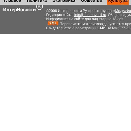
Главное
Политика
Экономика
Общество
Культура
©2008 Интерновости.Ру, проект группы «
МедиаФо
Редакция сайта:
info@internovosti.ru
. Общие и адм
Информация на сайте для лиц старше 18 лет.
Перепечатка материалов допускается при н
Свидетельство о регистрации СМИ Эл №ФС77-32