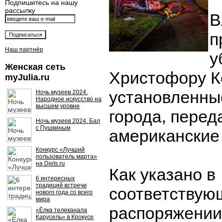
Подпишитесь на нашу
рассылку
В
п
Наш партнёр
у
Женская сеть
Христофору К
myJulia.ru
установленные
Ночь музеев 2024.
Народное искусство на
высшем уровне
города, перед
Ночь музеев 2024. Бал
с Пушкиным
американские
Конкурс «Лучший
пользователь марта»
на Diets.ru
Как указано в
6 интересных
традиций встречи
соответствую
нового года со всего
мира
распоряжении
«Ёлка телеканала
Карусель» в Крокусе