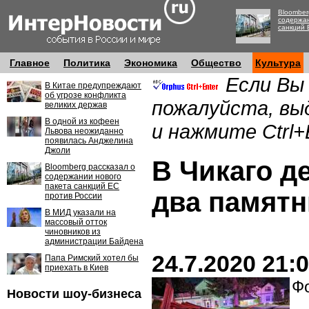
Bloomber
содержан
санкций 
Главное
Политика
Экономика
Общество
Культура
Если Вы
В Китае предупреждают
об угрозе конфликта
пожалуйста, вы
великих держав
В одной из кофеен
и нажмите Ctrl+
Львова неожиданно
появилась Анджелина
Джоли
В Чикаго д
Bloomberg рассказал о
содержании нового
пакета санкций ЕС
два памятн
против России
В МИД указали на
массовый отток
чиновников из
администрации Байдена
24.7.2020 21:
Папа Римский хотел бы
приехать в Киев
Фо
Новости шоу-бизнеса