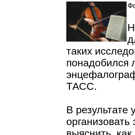
Фо
Н
д
таких исслед
понадобился 
энцефалограф
ТАСС.
В результате 
организовать 
выяснить, как