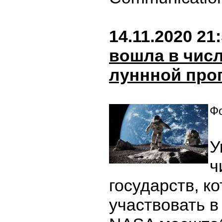
14.11.2020 21
вошла в чис
луннной пр
Фо
У
ч
государств, к
участвовать 