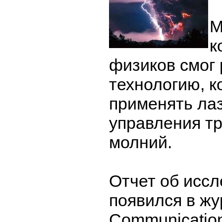
М
к
физиков смог 
технологию, к
применять ла
управления т
молний.
Отчет об исс
появился в жу
Communicatio