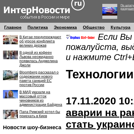
По штату
разруши
Главное
Политика
Экономика
Общество
Культура
Если Вы
В Китае предупреждают
об угрозе конфликта
пожалуйста, вы
великих держав
В одной из кофеен
и нажмите Ctrl+
Львова неожиданно
появилась Анджелина
Джоли
Технолог
Bloomberg рассказал о
содержании нового
пакета санкций ЕС
против России
В МИД указали на
массовый отток
17.11.2020 10
чиновников из
администрации Байдена
аварии на ра
Папа Римский хотел бы
приехать в Киев
стать украин
Новости шоу-бизнеса