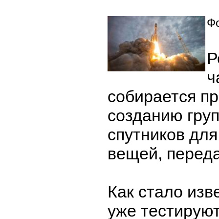
Фо
Р
ч
собирается пр
созданию гру
спутников для
вещей, перед
Как стало изв
уже тестирую