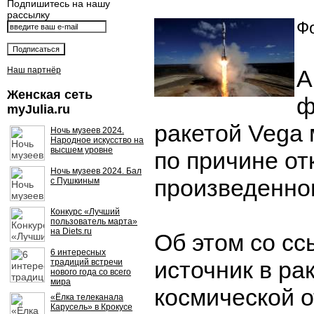
Подпишитесь на нашу
рассылку
Фо
Наш партнёр
А
Женская сеть
ф
myJulia.ru
ракетой Vega 
Ночь музеев 2024.
Народное искусство на
высшем уровне
по причине от
Ночь музеев 2024. Бал
произведенног
с Пушкиным
Конкурс «Лучший
пользователь марта»
на Diets.ru
Об этом со сс
6 интересных
источник в ра
традиций встречи
нового года со всего
мира
космической 
«Ёлка телеканала
Карусель» в Крокусе