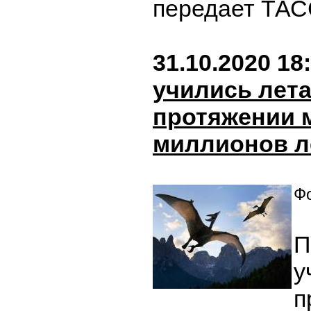
передает ТАС
31.10.2020 18
учились лета
протяжении 
миллионов л
Фо
П
у
п