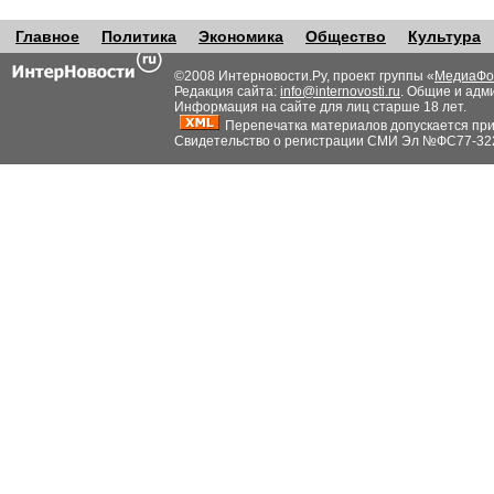
Главное
Политика
Экономика
Общество
Культура
©2008 Интерновости.Ру, проект группы «
МедиаФо
Редакция сайта:
info@internovosti.ru
. Общие и адм
Информация на сайте для лиц старше 18 лет.
Перепечатка материалов допускается при н
Свидетельство о регистрации СМИ Эл №ФС77-32